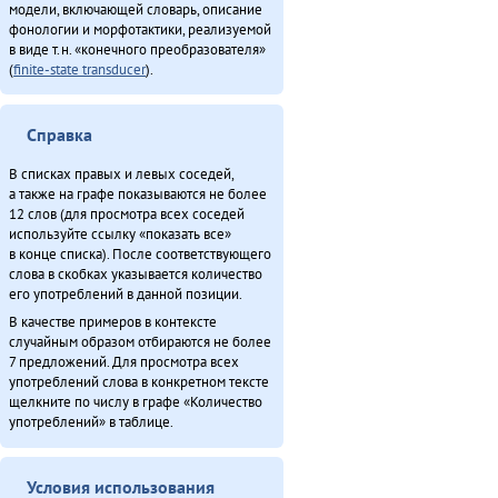
Неӈнери Этэечимни тырганин (2013)
модели, включающей словарь, описание
Онё̄вувча̄л Библия Улгӯрилин (2011)
фонологии и морфотактики, реализуемой
в виде т.н. «конечного преобразователя»
«Орорво иргичимнил» Китайду (2013)
(
finite-state transducer
).
Севергар икэрдули (2013)
Секция этнокультурнай алагувундули (2013)
Таткитва эмэндын (2013)
Справка
Турэн – илэды баин (2013)
В списках правых и левых соседей,
Хаварук ООО «Традиционнай Северӈи булталин» [2] (2013)
а также на графе показываются не более
Хэгдыл, эӈэсил, савкал илэл [2] (2013)
12 слов (для просмотра всех соседей
используйте ссылку «показать все»
Эвэнкиткэр «Арктикаду» (2013)
в конце списка). После соответствующего
Эмукин оскечэ Умусли-мата (1980)
слова в скобках указывается количество
Ямалду ороды иргидекит (2013)
его употреблений в данной позиции.
В качестве примеров в контексте
случайным образом отбираются не более
Итого
7 предложений. Для просмотра всех
употреблений слова в конкретном тексте
щелкните по числу в графе «Количество
употреблений» в таблице.
Условия использования