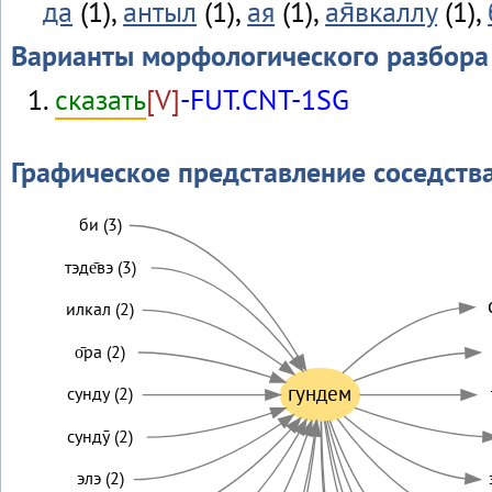
да
(1),
антыл
(1),
ая
(1),
ая̄вкаллу
(1),
Варианты морфологического разбора
сказать
[V]
-FUT.CNT-1SG
Графическое представление соседств
би (3)
тэде̄вэ (3)
илкал (2)
о̄ра (2)
гундем
сунду (2)
сундӯ (2)
элэ (2)