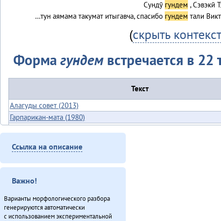
Сундӯ
гундем
, Сэвэкӣ 
…тун аямама такумат итыгавча, спасибо
гундем
тали Вик
(
скрыть контекс
Форма
гундем
встречается в 22 
Текст
Алагуды совет (2013)
Гарпарикан-мата (1980)
Дялит: автоматизация униеду (2013)
Законодательнай собранияду Анатолий Амосов: «Бэлэды тамаву
Ссылка на описание
балдыдяӈал» (2013)
Конкурс «Мэнӈи турэн» (2013)
Куюмбаӈи нонопты таткит-дюн (2013)
Важно!
Минӈи «Эвэды ин» газета (2013)
«Мучун» – Омакта анӈани [2] (2013)
Варианты морфологического разбора
генерируются автоматически
Мэӈрундя-мата (1981)
с использованием экспериментальной