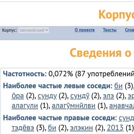
Корпу
О проекте
Тексты
Сло
Корпус:
Сведения о
Частотность
: 0,072% (87 употреблений
Наиболее частые левые соседи
:
би
(3)
о̄ра
(2),
сунду
(2),
сундӯ
(2),
элэ
(2),
э
алагули
(1),
алагӯмнӣлви
(1),
аӈавча
Наиболее частые правые соседи
:
сунд
тэде̄вэ
(3),
би
(2),
элэкин
(2),
2013
(1)