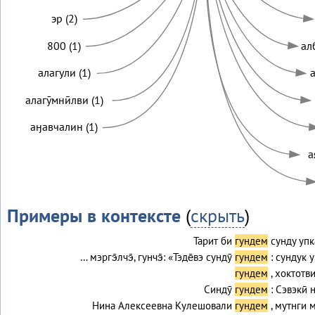
эр (2)
800 (1)
ал
алагули (1)
алагӯмнӣлви (1)
аӈавчалин (1)
а
Примеры в контексте
(
скрыть
)
Тарит би
гундем
сунду упк
… мэргэ̄лчэ̄, гунчэ̄: «Тэде̄вэ сундӯ
гундем
: сундук 
гундем
, хоктотв
Синдӯ
гундем
: Сэвэкӣ 
Нина Алексеевна Кулешовали
гундем
, мутнги 