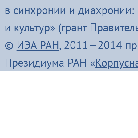
в синхронии и диахронии:
и культур» (грант Правите
©
ИЭА РАН
, 2011—2014 п
Президиума РАН «
Корпусн