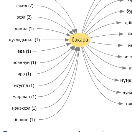
эвкӣл (2)
бу
эсэ̄л (2)
до̄
данӣл (1)
ӣ
бакара
дукулдынал (1)
ӣ
еда (1)
ичэ
иоа̄ннӯн (1)
н
ирэ (1)
нуӈа
ӣсӯспа (1)
нуӈа
маӈаван (1)
няӈ
ӈэнэксэ̄л (1)
о̄налӣн (1)