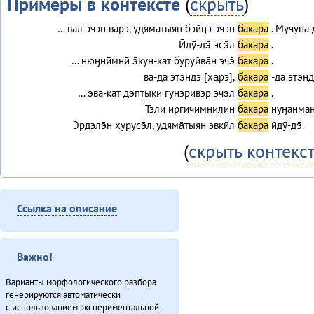
Примеры в контексте
(
скрыть
)
…-вал эчэн варэ, удяматыян бэйӈэ эчэн
бакара
. Мучуна
Ӣдӯ-дэ̄ эсэ̄л
бакара
.
… нюӈнӣмнӣ э̄кун-кат буруйва̄н эчэ̄
бакара
.
ва-да этэ̄ндэ [ха̄рэ],
бакара
-да этэ̄нд
… э̄ва-кат дэ̄птыкӣ гунэрӣвэр эчэ̄л
бакара
.
Тэли иргичимнилин
бакара
нуӈанман
Эрдэлэ̄н хурусэ̄л, удяма̄тыян эвкӣл
бакара
ӣдӯ-дэ̄.
(
скрыть контекс
Форма
бакара
встречается в 7 те
Ссылка на описание
Текст
Абасюсь (2011)
Губернаторвун «севергар» статустулин (2013)
Важно!
Минӈи «Эвэды ин» газета (2013)
Варианты морфологического разбора
О̄н бэе Киӈгиттӯ аӣса̄н (2011)
генерируются автоматически
Онё̄вувча̄л Библия Улгӯрилин (2011)
с использованием экспериментальной