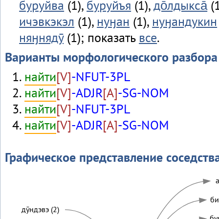
буруйва
(1),
буруйъя
(1),
до̄лдыкса̄
(1
ичэвкэкэл
(1),
нуӈан
(1),
нуӈандукин
няӈнядӯ
(1); показать
все
.
Варианты морфологического разбора
найти
[V]
-NFUT-3PL
найти
[V]
-ADJR
[A]
-SG-NOM
найти
[V]
-NFUT-3PL
найти
[V]
-ADJR
[A]
-SG-NOM
Графическое представление соседств
а
би
дӯндэвэ (2)
бу