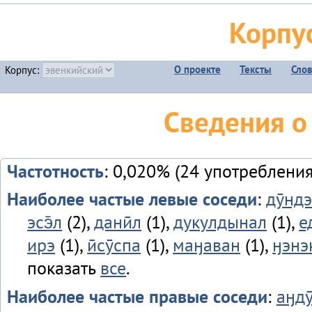
Корпу
О проекте
Тексты
Сло
Корпус:
Сведения о
Частотность
: 0,020% (24 употребления
Наиболее частые левые соседи
:
дӯнд
эсэ̄л
(2),
данӣл
(1),
дукулдынал
(1),
е
ирэ
(1),
ӣсӯспа
(1),
маӈаван
(1),
ӈэнэк
показать
все
.
Наиболее частые правые соседи
:
аӈду