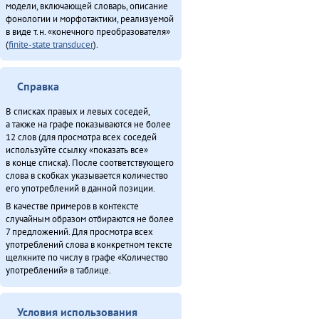
модели, включающей словарь, описание
Чинанайкун – эвэнки тэкэнын (1988)
фонологии и морфотактики, реализуемой
в виде т.н. «конечного преобразователя»
Итого
(
finite-state transducer
).
Справка
В списках правых и левых соседей,
а также на графе показываются не более
12 слов (для просмотра всех соседей
используйте ссылку «показать все»
в конце списка). После соответствующего
слова в скобках указывается количество
его употреблений в данной позиции.
В качестве примеров в контексте
случайным образом отбираются не более
7 предложений. Для просмотра всех
употреблений слова в конкретном тексте
щелкните по числу в графе «Количество
употреблений» в таблице.
Условия использования