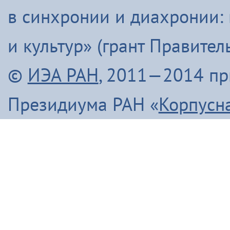
в синхронии и диахронии:
и культур» (грант Правите
©
ИЭА РАН
, 2011—2014 п
Президиума РАН «
Корпусн