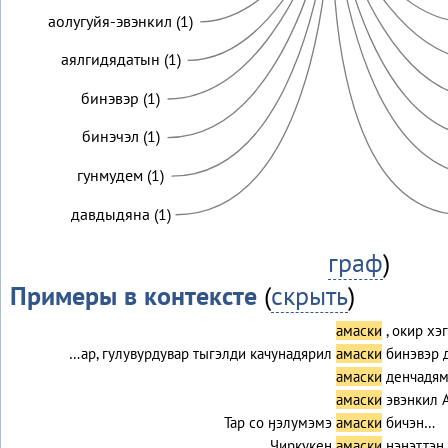
аолугуйя-эвэнкил (1)
аялгидядатын (1)
бинэвэр (1)
бинэчэл (1)
гунмудем (1)
давдыдяна (1)
граф
)
Примеры в контексте
(
скрыть
)
амаски
, окир х
…ар, гулувурдувар тыгэлди качунадярил
амаски
бинэвэр 
амаски
денчадям
амаски
эвэнкил 
Тар со ӈэлумэмэ
амаски
бичэн…
Чиркукен
амаски
ӈэнэттэн.