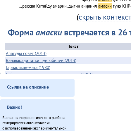
…рессва Китайду амарин, дыгин анӈанил
амаски
гунэ КНР
(
скрыть контекс
Форма
амаски
встречается в 26 
Текст
Алагуды совет (2013)
Ванавараӈи таткиттун юбилей (2013)
Гарпарикан-мата (1980)
Губернаторвун «севергар» статустулин (2013)
Дялит: автоматизация униеду (2013)
Ссылка на описание
Международнай тэгэл турэрдун тыргани (2013)
Минӈи «Эвэды ин» газета (2013)
«Мучун» – Омакта аннгани [1] (2013)
Важно!
«Мучун» – Омакта анӈани [2] (2013)
Неӈнери Этэечимни тырганин (2013)
Варианты морфологического разбора
генерируются автоматически
Оларил асал денчалин (2013)
с использованием экспериментальной
«Орорво иргичимнил» Китайду (2013)