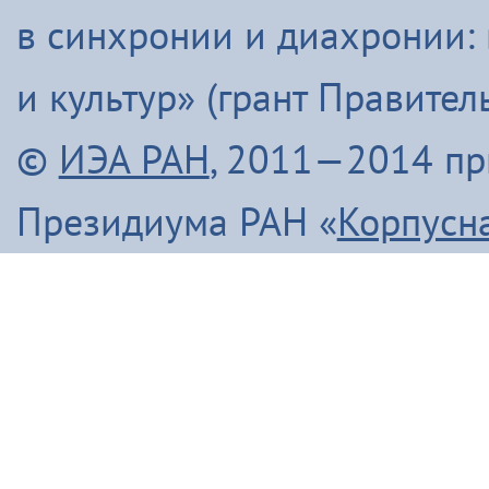
в синхронии и диахронии:
и культур» (грант Правите
©
ИЭА РАН
, 2011—2014 п
Президиума РАН «
Корпусн