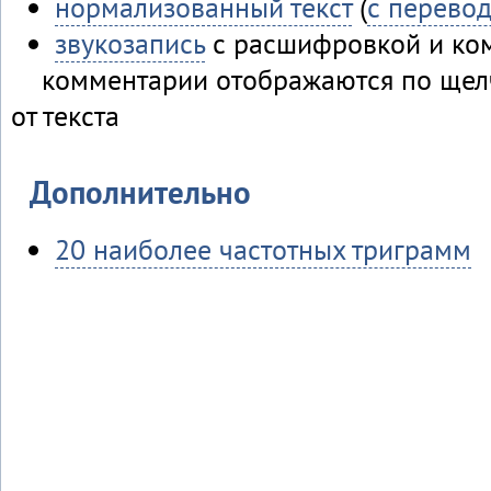
нормализованный текст
(
с перево
звукозапись
с расшифровкой и ко
комментарии отображаются по щелч
от текста
Дополнительно
20 наиболее частотных триграмм