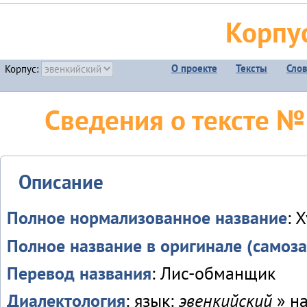
Корпу
О проекте
Тексты
Сло
Корпус:
Сведения о тексте №3
Описание
Полное нормализованное название
: 
Полное название в оригинале (самоза
Перевод названия
: Лис-обманщик
Диалектология
: язык:
эвенкийский
» н