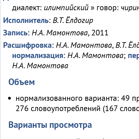
диалект:
илимпийский
» говор:
чири
Исполнитель
:
В.Т. Ёлдогир
Запись
:
Н.А. Мамонтова
, 2011
Расшифровка
:
Н.А. Мамонтова
,
В.Т. Ёл
нормализация
:
Н.А. Мамонтова
;
пе
Н.А. Мамонтова
Объем
нормализованного варианта: 49 п
276 словоупотреблений (167 слов
Варианты просмотра