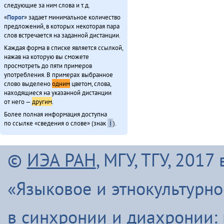
следующие за ним слова и т.д.
«
Порог
» задает минимальное количество
предложений, в которых некоторая пара
слов встречается на заданной дистанции.
Каждая форма в списке является ссылкой,
нажав на которую вы сможете
просмотреть до пяти примеров
употребления. В примерах выбранное
слово выделено
одним
цветом, слова,
находящиеся на указанной дистанции
от него —
другим
.
Более полная информация доступна
по ссылке «сведения о слове» (знак
ℹ
).
©
ИЭА РАН
, МГУ, ТГУ, 201
«Языковое и этнокультурн
в синхронии и диахронии: