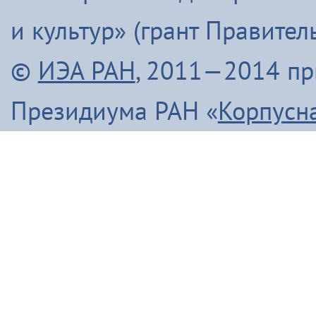
и культур» (грант Правите
©
ИЭА РАН
, 2011—2014 п
Президиума РАН «
Корпусн