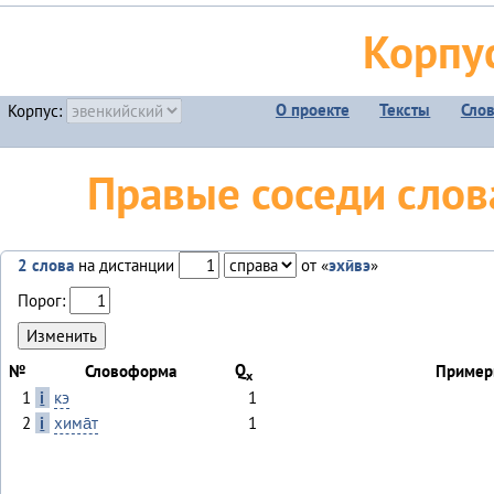
Корпу
О проекте
Тексты
Сло
Корпус:
Правые соседи слова
2 слова
на дистанции
от «
эхӣвэ
»
Порог:
Q
№
Словоформа
Пример
x
1
i
кэ
1
2
i
хима̄т
1