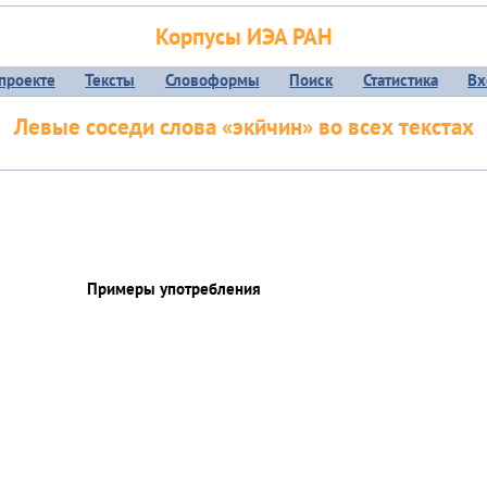
Корпусы ИЭА РАН
проекте
Тексты
Словоформы
Поиск
Статистика
Вх
Левые соседи слова «экӣчин» во всех текстах
Примеры употребления