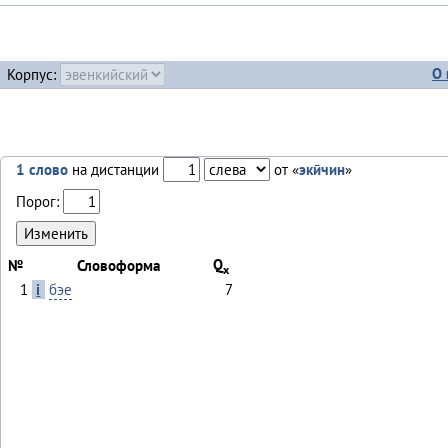
О 
Корпус:
1 слово
на дистанции
от «
экӣчин
»
Порог:
Q
№
Словоформа
x
1
i
бэе
7