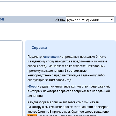
од
Язык:
Справка
Параметр «
дистанция
» определяет, насколько близко
к заданному слову находятся в предложении искомые
слова-соседи. Измеряется в количестве межсловных
промежутков: дистанции 1 соответствуют
непосредственно предшествующие заданному либо
следующие за ним слова и т.д.
«
Порог
» задает минимальное количество предложений,
в которых некоторая пара слов встречается на заданной
дистанции.
Каждая форма в списке является ссылкой, нажав
на которую вы сможете просмотреть до пяти примеров
употребления. В примерах выбранное слово выделено
одним
цветом, слова, находящиеся на указанной