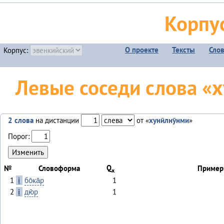
Корпу
О проекте
Тексты
Сло
Корпус:
Левые соседи слова «ху
2 слова
на дистанции
от «
хунӣлнӯнми
»
Порог:
Q
№
Словоформа
Пример
x
1
i
бо̄ка̄р
1
2
i
дю̄р
1