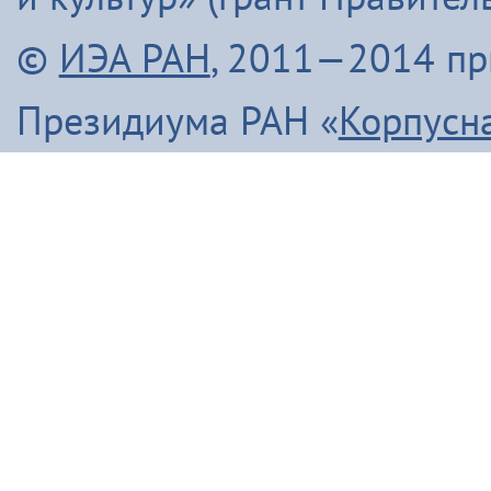
©
ИЭА РАН
, 2011—2014 п
Президиума РАН «
Корпусн