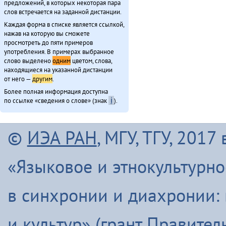
предложений, в которых некоторая пара
слов встречается на заданной дистанции.
Каждая форма в списке является ссылкой,
нажав на которую вы сможете
просмотреть до пяти примеров
употребления. В примерах выбранное
слово выделено
одним
цветом, слова,
находящиеся на указанной дистанции
от него —
другим
.
Более полная информация доступна
по ссылке «сведения о слове» (знак
ℹ
).
©
ИЭА РАН
, МГУ, ТГУ, 201
«Языковое и этнокультурн
в синхронии и диахронии:
и культур» (грант Правите