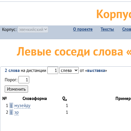
Корпу
О проекте
Тексты
Сло
Корпус:
Левые соседи слова «
2 слова
на дистанции
от «
выставка
»
Порог:
Q
№
Словоформа
Пример
x
1
i
музейду
1
2
i
эр
1