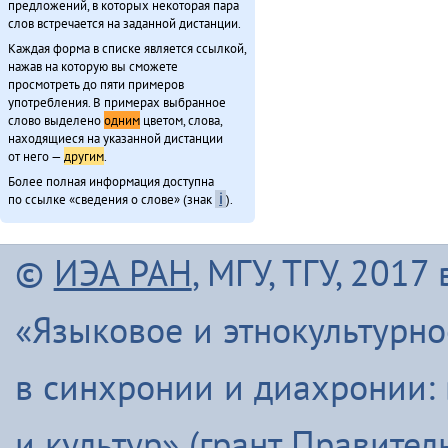
предложений, в которых некоторая пара
слов встречается на заданной дистанции.
Каждая форма в списке является ссылкой,
нажав на которую вы сможете
просмотреть до пяти примеров
употребления. В примерах выбранное
слово выделено
одним
цветом, слова,
находящиеся на указанной дистанции
от него —
другим
.
Более полная информация доступна
по ссылке «сведения о слове» (знак
ℹ
).
©
ИЭА РАН
, МГУ, ТГУ, 201
«Языковое и этнокультурн
в синхронии и диахронии:
и культур» (грант Правите