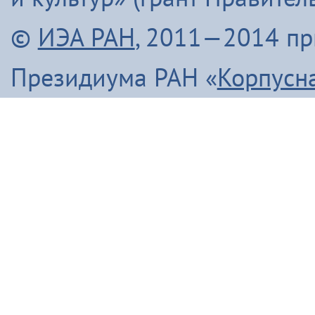
©
ИЭА РАН
, 2011—2014 п
Президиума РАН «
Корпусн