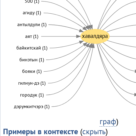
500 (1)
агиду (1)
антылдули (1)
хавалдяра
аят (1)
байкитскай (1)
бинэтын (1)
бояки (1)
гилнун-дэ (1)
городук (1)
дэрумкитчэрэ (1)
граф
)
Примеры в контексте
(
скрыть
)