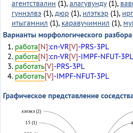
агентствалин
(1),
алагувунду
(1),
вав
гуннэлвэ
(1),
дюр
(1),
илэткэр
(1),
ир
итыгамнил
(1),
каравучимнил
(1),
му
Варианты морфологического разбора
работа
[N]
:cn-VR
[V]
-PRS-3PL
работа
[N]
:cn-VR
[V]
-IMPF-NFUT-3P
работать
[V]
-PRS-3PL
работать
[V]
-IMPF-NFUT-3PL
Графическое представление соседств
хэлэкэ (2)
15 (1)