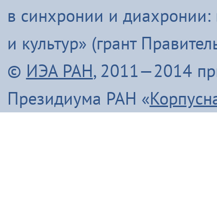
в синхронии и диахронии:
и культур» (грант Правите
©
ИЭА РАН
, 2011—2014 п
Президиума РАН «
Корпусн