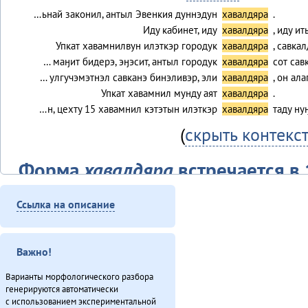
…ьнай законил, антыл Эвенкия дуннэдун
хавалдяра
.
Иду кабинет, иду
хавалдяра
, иду и
Упкат хавамнилвун илэткэр городук
хавалдяра
, савка
… маӈит бидерэ, эӈэсит, антыл городук
хавалдяра
сот сав
… улгучэмэтнэл савканэ бинэливэр, эли
хавалдяра
, он ал
Упкат хавамнил мунду аят
хавалдяра
.
…н, цехту 15 хавамнил кэтэтын илэткэр
хавалдяра
таду н
(
скрыть контекс
Форма
хавалдяра
встречается в 
Ссылка на описание
Текст
Алагуды совет (2013)
Виктор Гаюльскай: «Севергар инмэн одёнэл» (2013)
Важно!
Губернаторвун «севергар» статустулин (2013)
Дялит: автоматизация униеду (2013)
Варианты морфологического разбора
Куюмбаӈи нонопты таткит-дюн (2013)
генерируются автоматически
с использованием экспериментальной
Международнай тэгэл турэрдун тыргани (2013)