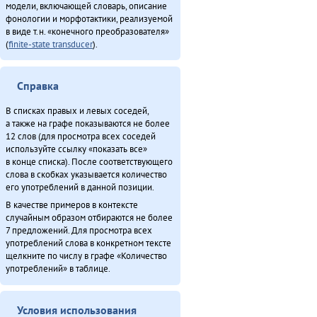
модели, включающей словарь, описание
Минӈи «Эвэды ин» газета (2013)
фонологии и морфотактики, реализуемой
«Мучун» – Омакта анӈани [2] (2013)
в виде т.н. «конечного преобразователя»
(
finite-state transducer
).
Неӈнери Этэечимни тырганин (2013)
Ороды этэекитту бэлэн (2013)
«Орорво иргичимнил» Китайду (2013)
Справка
Секция этнокультурнай алагувундули (2013)
В списках правых и левых соседей,
Туруӈи авгарачимнил техникумду 70 анӈанил [2] (2013)
а также на графе показываются не более
Турэн – илэды баин (2013)
12 слов (для просмотра всех соседей
Хаварук ООО «Традиционнай Северӈи булталин» [1] (2013)
используйте ссылку «показать все»
в конце списка). После соответствующего
Хаварук ООО «Традиционнай Северӈи булталин» [2] (2013)
слова в скобках указывается количество
Этэечимнилдулэ андаман (2013)
его употреблений в данной позиции.
Япониядук матал (2013)
В качестве примеров в контексте
Итого
случайным образом отбираются не более
7 предложений. Для просмотра всех
употреблений слова в конкретном тексте
щелкните по числу в графе «Количество
употреблений» в таблице.
Условия использования