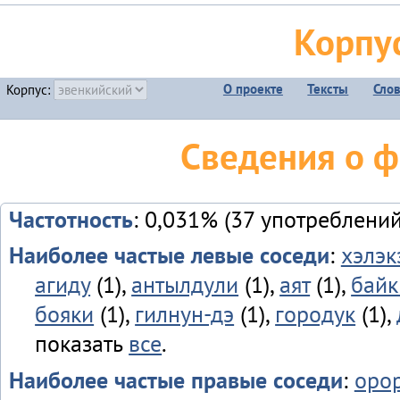
Корпу
О проекте
Тексты
Сло
Корпус:
Сведения о 
Частотность
: 0,031% (37 употреблений
Наиболее частые левые соседи
:
хэлэк
агиду
(1),
антылдули
(1),
аят
(1),
байк
бояки
(1),
гилнун-дэ
(1),
городук
(1),
показать
все
.
Наиболее частые правые соседи
:
оро