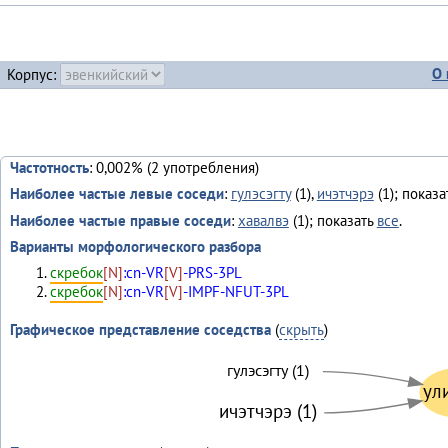
О 
Корпус:
Частотность
: 0,002% (2 употребления)
Наиболее частые левые соседи
:
гулэсэгту
(1),
ичэтчэрэ
(1); показ
Наиболее частые правые соседи
:
хавалвэ
(1); показать
все
.
Варианты морфологического разбора
скребок
[N]
:cn-VR
[V]
-PRS-3PL
скребок
[N]
:cn-VR
[V]
-IMPF-NFUT-3PL
Графическое представление соседства
(
скрыть
)
гулэсэгту (1)
ул
ичэтчэрэ (1)