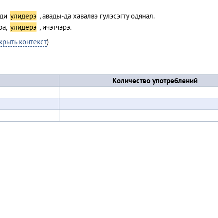
нди
улидерэ
, авады-да хавалвэ гулэсэгту одянал.
ра,
улидерэ
, ичэтчэрэ.
крыть контекст
)
Количество употреблений