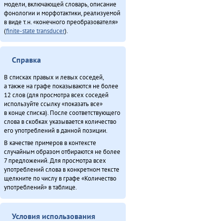
модели, включающей словарь, описание
фонологии и морфотактики, реализуемой
в виде т.н. «конечного преобразователя»
(
finite-state transducer
).
Справка
В списках правых и левых соседей,
а также на графе показываются не более
12 слов (для просмотра всех соседей
используйте ссылку «показать все»
в конце списка). После соответствующего
слова в скобках указывается количество
его употреблений в данной позиции.
В качестве примеров в контексте
случайным образом отбираются не более
7 предложений. Для просмотра всех
употреблений слова в конкретном тексте
щелкните по числу в графе «Количество
употреблений» в таблице.
Условия использования