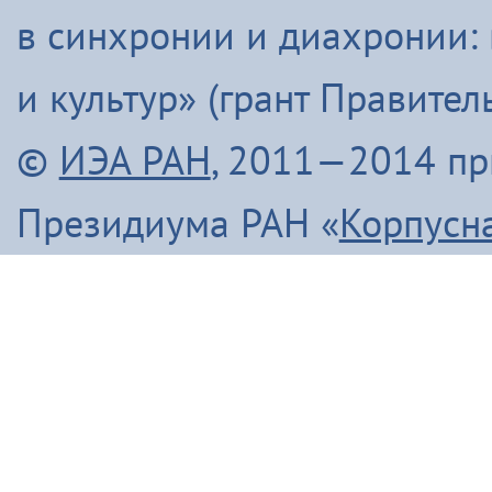
в синхронии и диахронии:
и культур» (грант Правите
©
ИЭА РАН
, 2011—2014 п
Президиума РАН «
Корпусн