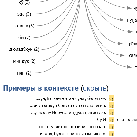
сӯ (3)
н
э̄да̄ (3)
нуӈа
экэллу (3)
бӣ (2)
ӈэ̄лу
дюлэдӯхун (2)
са̄д
миндук (2)
т
ня̄н (2)
Примеры в контексте
(
скрыть
)
…хун, Бэгин-кэ этэ̄н сундӯ бэлэттэ».
сӯ
…ичэнэлӣхун Сэвэкӣ сунэ мула̄нигин.
сӯ
…ӯ экэллу Иерусалӣмдула̄ ӈэнэктэрэ.
сӯ
Сӯ Ӣ
сӯ
спа тэлэвк
…тпэ̄н гунивкэ̄ннэгэчӣнин-ты о̄ча̄н.
сӯ
… ая̄вкал, булэсэгпи-кэ ичэмэ̄ӣкэл».
сӯ