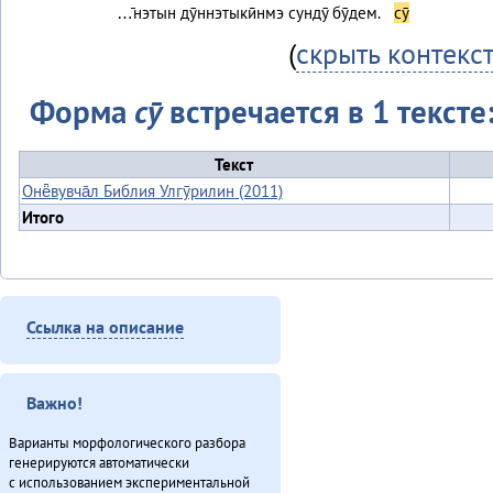
…̄нэтын дӯннэтыкӣнмэ сундӯ бӯдем.
сӯ
(
скрыть контекс
Форма
сӯ
встречается в 1 тексте
Текст
Онё̄вувча̄л Библия Улгӯрилин (2011)
Итого
Ссылка на описание
Важно!
Варианты морфологического разбора
генерируются автоматически
с использованием экспериментальной