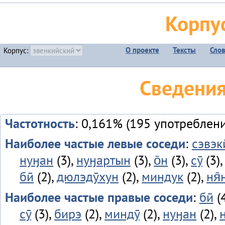
Корпу
О проекте
Тексты
Сло
Корпус:
Сведения
Частотность
: 0,161% (195 употреблен
Наиболее частые левые соседи
:
сэвэки
нуӈан
(3),
нуӈартын
(3),
о̄н
(3),
сӯ
(3)
бӣ
(2),
дюлэдӯхун
(2),
миндук
(2),
ня̄
Наиболее частые правые соседи
:
бӣ
(4
сӯ
(3),
бирэ
(2),
миндӯ
(2),
нуӈан
(2),