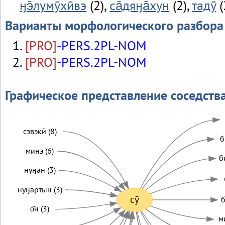
ӈэ̄лумӯхӣвэ
(2),
са̄дяӈа̄хун
(2),
тадӯ
(
Варианты морфологического разбора
[PRO]
-PERS.2PL-NOM
[PRO]
-PERS.2PL-NOM
Графическое представление соседств
сэвэкӣ (8)
б
минэ (6)
б
нуӈан (3)
нуӈартын (3)
сӯ
б
о̄н (3)
м