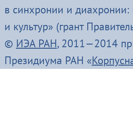
в синхронии и диахронии:
и культур» (грант Правите
©
ИЭА РАН
, 2011—2014 п
Президиума РАН «
Корпусн