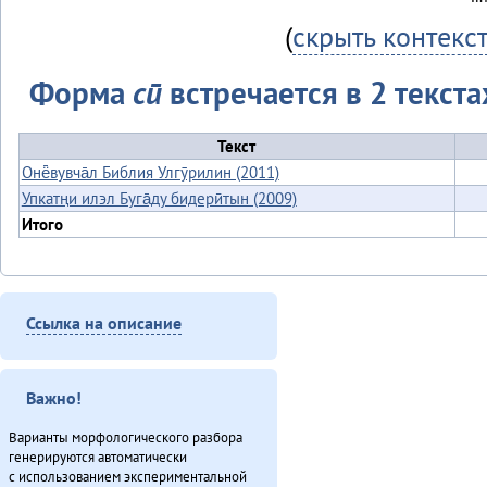
(
скрыть контекс
Форма
сӣ
встречается в 2 текста
Текст
Онё̄вувча̄л Библия Улгӯрилин (2011)
Упкатңи илэл Буга̄ду бидерӣтын (2009)
Итого
Ссылка на описание
Важно!
Варианты морфологического разбора
генерируются автоматически
с использованием экспериментальной