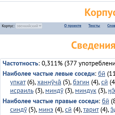
Корпу
О проекте
Тексты
Сло
Корпус:
Сведения
Частотность
: 0,311% (377 употреблени
Наиболее частые левые соседи
:
бӣ
(11
упкат
(6),
ханӈӯча̄
(5),
бэгин
(4),
сӣ
(4
исраиль
(3),
миндӯ
(3),
миндук
(3),
ӈэ
Наиболее частые правые соседи
:
бӣ
(8
синдӯ
(5),
минэ
(4),
сӣ
(4),
тарит
(4),
э̄