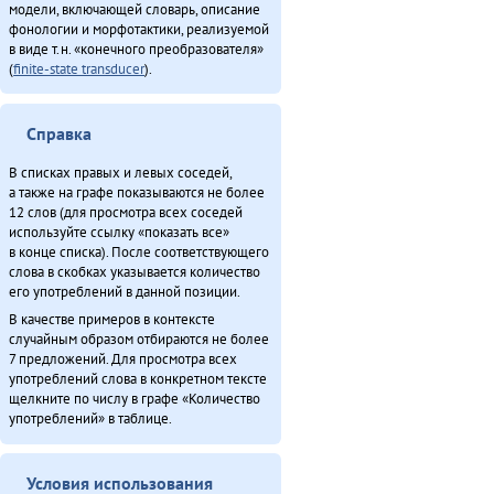
модели, включающей словарь, описание
фонологии и морфотактики, реализуемой
в виде т.н. «конечного преобразователя»
(
finite-state transducer
).
Справка
В списках правых и левых соседей,
а также на графе показываются не более
12 слов (для просмотра всех соседей
используйте ссылку «показать все»
в конце списка). После соответствующего
слова в скобках указывается количество
его употреблений в данной позиции.
В качестве примеров в контексте
случайным образом отбираются не более
7 предложений. Для просмотра всех
употреблений слова в конкретном тексте
щелкните по числу в графе «Количество
употреблений» в таблице.
Условия использования