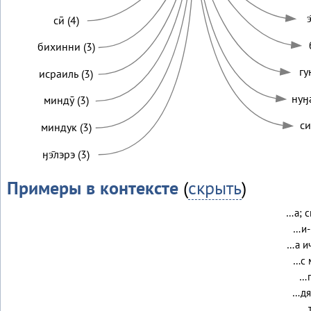
э
сӣ (4)
бихинни (3)
гу
исраиль (3)
нуӈа
миндӯ (3)
си
миндук (3)
ӈэ̄лэрэ (3)
Примеры в контексте
(
скрыть
)
…а; с
…и-
…а ич
…с 
…г
…дян
…т