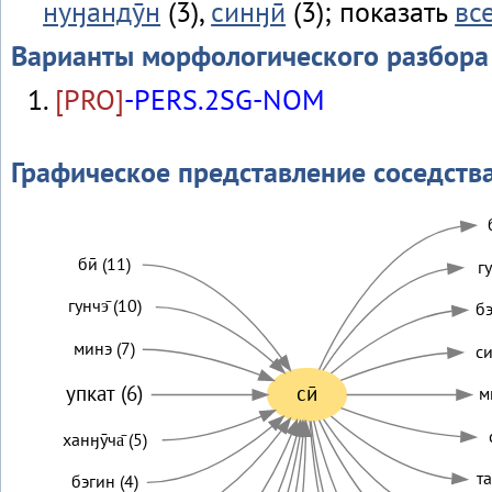
нуӈандӯн
(3),
синӈӣ
(3); показать
вс
Варианты морфологического разбора
[PRO]
-PERS.2SG-NOM
Графическое представление соседств
бӣ (11)
гу
гунчэ̄ (10)
бэ
минэ (7)
си
упкат (6)
сӣ
м
ханӈӯча̄ (5)
та
бэгин (4)