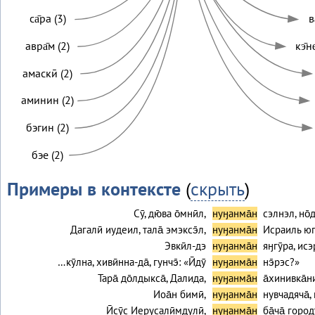
са̄ра (3)
в
авра̄м (2)
кэ̄н
амаскӣ (2)
аминин (2)
бэгин (2)
бэе (2)
Примеры в контексте
(
скрыть
)
Сӯ, дю̄ва о̄мнӣл,
нуӈанма̄н
сэлнэл, но̄
Дагалӣ иудеил, тала̄ эмэксэ̄л,
нуӈанма̄н
Исраиль югт
Эвкӣл-дэ
нуӈанма̄н
яӈгӯра, исэ
…кӯлна, хивӣнна-да̄, гунчэ̄: «Ӣдӯ
нуӈанма̄н
нэ̄рэс?»
Тара̄ до̄лдыкса̄, Далида,
нуӈанма̄н
а̄хинивка̄н
Иоа̄н бимӣ,
нуӈанма̄н
нувчадяча̄,
Ӣсӯс Иерусалӣмдулӣ,
нуӈанма̄н
ба̄ча̄ город