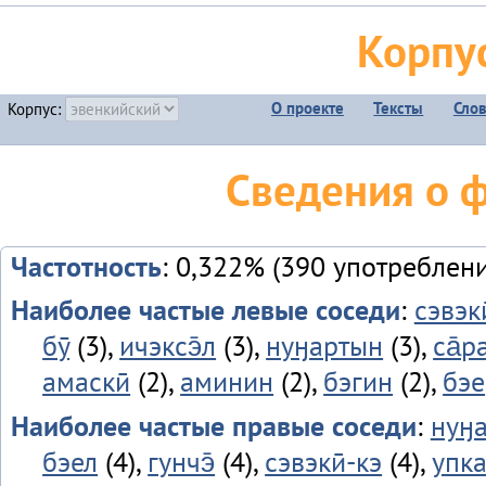
Корпу
О проекте
Тексты
Сло
Корпус:
Сведения о 
Частотность
: 0,322% (390 употреблен
Наиболее частые левые соседи
:
сэвэки
бӯ
(3),
ичэксэ̄л
(3),
нуӈартын
(3),
са̄р
амаскӣ
(2),
аминин
(2),
бэгин
(2),
бэе
Наиболее частые правые соседи
:
нуӈ
бэел
(4),
гунчэ̄
(4),
сэвэкӣ-кэ
(4),
упка