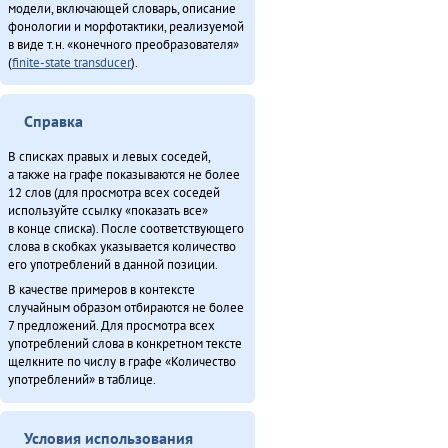
модели, включающей словарь, описание
Итого
фонологии и морфотактики, реализуемой
в виде т.н. «конечного преобразователя»
(
finite-state transducer
).
Справка
В списках правых и левых соседей,
а также на графе показываются не более
12 слов (для просмотра всех соседей
используйте ссылку «показать все»
в конце списка). После соответствующего
слова в скобках указывается количество
его употреблений в данной позиции.
В качестве примеров в контексте
случайным образом отбираются не более
7 предложений. Для просмотра всех
употреблений слова в конкретном тексте
щелкните по числу в графе «Количество
употреблений» в таблице.
Условия использования