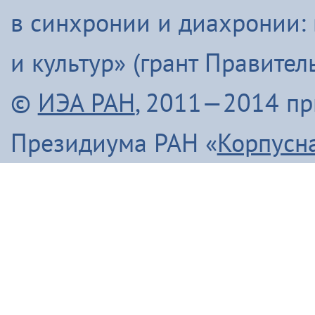
в синхронии и диахронии:
и культур» (грант Правите
©
ИЭА РАН
, 2011—2014 п
Президиума РАН «
Корпусн