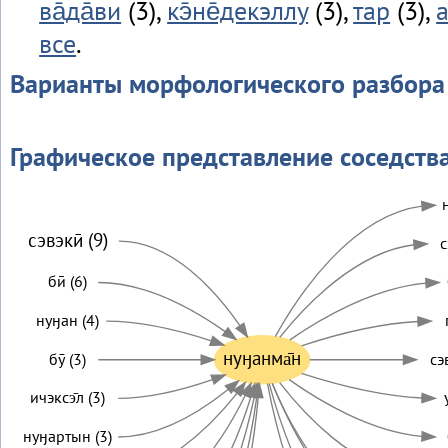
ва̄да̄ви
(3),
кэ̄не̄декэллу
(3),
тар
(3),
а
все
.
Варианты морфологического разбора
Графическое представление соседств
сэвэкӣ (9)
с
бӣ (6)
нуӈан (4)
нуӈанма̄н
бӯ (3)
сэ
ичэксэ̄л (3)
нуӈартын (3)