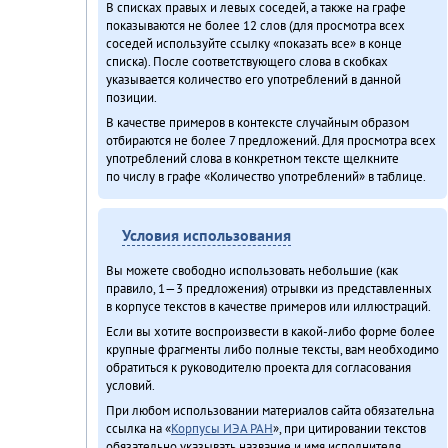
В списках правых и левых соседей, а также на графе
показываются не более 12 слов (для просмотра всех
соседей используйте ссылку «показать все» в конце
списка). После соответствующего слова в скобках
указывается количество его употреблений в данной
позиции.
В качестве примеров в контексте случайным образом
отбираются не более 7 предложений. Для просмотра всех
употреблений слова в конкретном тексте щелкните
по числу в графе «Количество употреблений» в таблице.
Условия использования
Вы можете свободно использовать небольшие (как
правило, 1—3 предложения) отрывки из представленных
в корпусе текстов в качестве примеров или иллюстраций.
Если вы хотите воспроизвести в какой-либо форме более
крупные фрагменты либо полные тексты, вам необходимо
обратиться к руководителю проекта для согласования
условий.
При любом использовании материалов сайта обязательна
ссылка на «
Корпусы ИЭА РАН
», при цитировании текстов
обязательно указывать название и имя исполнителя.