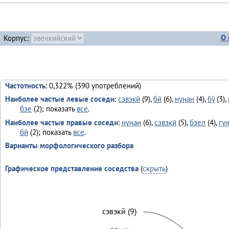
О 
Корпус:
Частотность
: 0,322% (390 употреблений)
Наиболее частые левые соседи
:
сэвэкӣ
(9),
бӣ
(6),
нуӈан
(4),
бӯ
(3),
бэе
(2); показать
все
.
Наиболее частые правые соседи
:
нуӈан
(6),
сэвэкӣ
(5),
бэел
(4),
гун
бӣ
(2); показать
все
.
Варианты морфологического разбора
Графическое представление соседства
(
скрыть
)
сэвэкӣ (9)