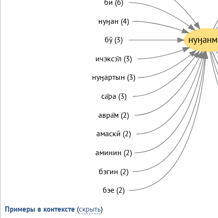
бӣ (6)
нуӈан (4)
нуӈанма
бӯ (3)
ичэксэ̄л (3)
нуӈартын (3)
са̄ра (3)
авра̄м (2)
амаскӣ (2)
аминин (2)
бэгин (2)
бэе (2)
Примеры в контексте
(
скрыть
)