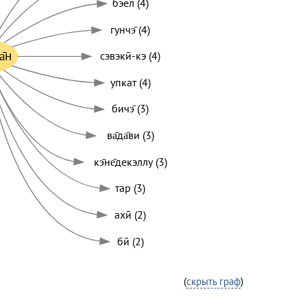
бэел (4)
гунчэ̄ (4)
̄н
сэвэкӣ-кэ (4)
упкат (4)
бичэ̄ (3)
ва̄да̄ви (3)
кэ̄не̄декэллу (3)
тар (3)
ахӣ (2)
бӣ (2)
(
скрыть граф
)