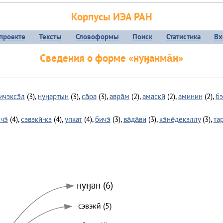
Корпусы ИЭА РАН
проекте
Тексты
Словоформы
Поиск
Статистика
Вх
Сведения о форме «нуӈанма̄н»
ичэксэ̄л
(3),
нуӈартын
(3),
са̄ра
(3),
авра̄м
(2),
амаскӣ
(2),
аминин
(2),
бэ
чэ̄
(4),
сэвэкӣ-кэ
(4),
упкат
(4),
бичэ̄
(3),
ва̄да̄ви
(3),
кэ̄не̄декэллу
(3),
та
нуӈан (6)
сэвэкӣ (5)