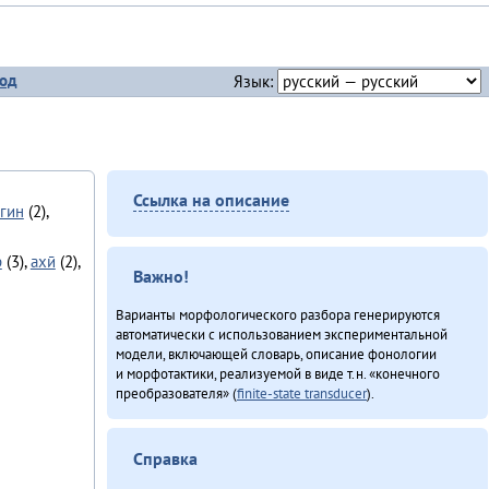
од
Язык:
Ссылка на описание
гин
(2),
р
(3),
ахӣ
(2),
Важно!
Варианты морфологического разбора генерируются
автоматически с использованием экспериментальной
модели, включающей словарь, описание фонологии
и морфотактики, реализуемой в виде т.н. «конечного
преобразователя» (
finite-state transducer
).
Справка