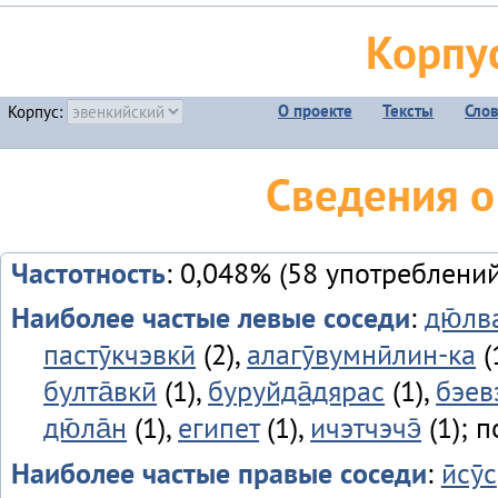
Корпу
О проекте
Тексты
Сло
Корпус:
Сведения о
Частотность
: 0,048% (58 употреблений
Наиболее частые левые соседи
:
дю̄лв
пастӯкчэвкӣ
(2),
алагӯвумнӣлин-ка
(
булта̄вкӣ
(1),
буруйда̄дярас
(1),
бэев
дю̄ла̄н
(1),
египет
(1),
ичэтчэчэ̄
(1); 
Наиболее частые правые соседи
:
ӣсӯс