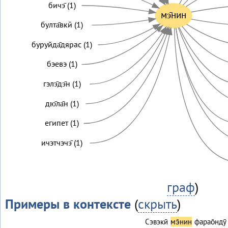
бичэ̄ (1)
мэ̄нин
булта̄вкӣ (1)
буруйда̄дярас (1)
бэевэ (1)
гэлэ̄дэ̄н (1)
дю̄ла̄н (1)
египет (1)
ичэтчэчэ̄ (1)
граф
)
Примеры в контексте
(
скрыть
)
Сэвэкӣ
мэ̄нин
фарао̄нду