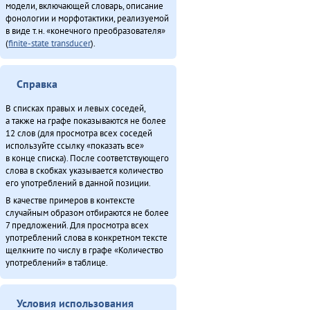
модели, включающей словарь, описание
фонологии и морфотактики, реализуемой
в виде т.н. «конечного преобразователя»
(
finite-state transducer
).
Справка
В списках правых и левых соседей,
а также на графе показываются не более
12 слов (для просмотра всех соседей
используйте ссылку «показать все»
в конце списка). После соответствующего
слова в скобках указывается количество
его употреблений в данной позиции.
В качестве примеров в контексте
случайным образом отбираются не более
7 предложений. Для просмотра всех
употреблений слова в конкретном тексте
щелкните по числу в графе «Количество
употреблений» в таблице.
Условия использования