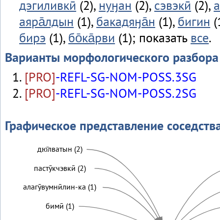
дэгиливкӣ
(2),
нуӈан
(2),
сэвэкӣ
(2),
а
аяра̄лдын
(1),
бакадяӈа̄н
(1),
бигин
(
бирэ
(1),
бо̄ка̄рви
(1); показать
все
.
Варианты морфологического разбора
[PRO]
-REFL-SG-NOM-POSS.3SG
[PRO]
-REFL-SG-NOM-POSS.2SG
Графическое представление соседств
дю̄лватын (2)
пастӯкчэвкӣ (2)
алагӯвумнӣлин-ка (1)
бимӣ (1)