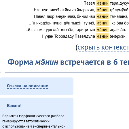
Павел
мэ̄нин
тара̄ дуку
Бэе хуенивчэ̄ ахӣва ахӣларакин,
мэ̄нин
ӈэ̄лумӯхӣ
Павел дю̄р анӈанӣлва, бинӣлӣви
мэ̄нин
тамадяна, 
…̄н ичэдэ̄ви нуӈандӯн тыкэ̄н гунчэ̄,
мэ̄нин
-кэ э̄ва о̄
…ӣ сэлэмэ уркэлэ̄ эмэчэ̄л, тариӈитын
мэ̄нин
аӈавча̄н.
Нуӈан Тороададӯ Павелдула̄
мэ̄нин
эмэркэн.
(
скрыть контекс
Форма
мэ̄нин
встречается в 6 те
Текст
Ая ӈинакин (2012)
Ссылка на описание
Киӈгит (2012)
Онё̄вувча̄л Библия Улгӯрилин (2011)
Урэ̄н-дэ̄ Уӈко̄вул (2011)
Важно!
Хула̄н-улэ̄к (2011)
Варианты морфологического разбора
Эвэнкӣ тадук Киӈгит (2011)
генерируются автоматически
Итого
с использованием экспериментальной