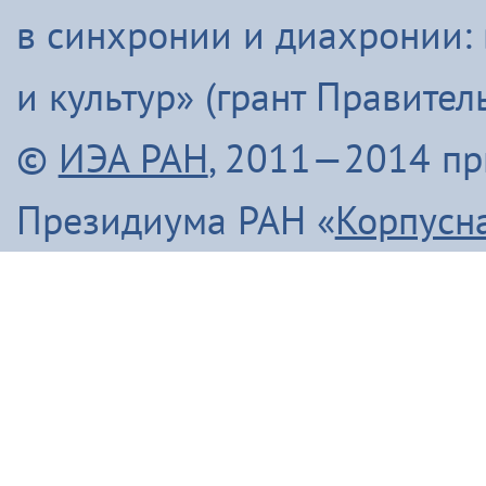
в синхронии и диахронии:
и культур» (грант Правите
©
ИЭА РАН
, 2011—2014 п
Президиума РАН «
Корпусн