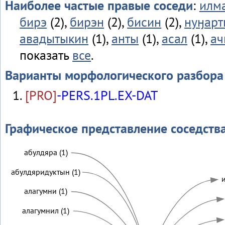
Наиболее частые правые соседи
:
илм
бирэ
(2),
бирэн
(2),
бисин
(2),
нуӈар
авадытыкин
(1),
анты
(1),
асал
(1),
ач
показать
все
.
Варианты морфологического разбора
[PRO]
-PERS.1PL.EX-DAT
Графическое представление соседств
абулдяра (1)
абулдяридуктын (1)
и
алагумни (1)
алагумнил (1)