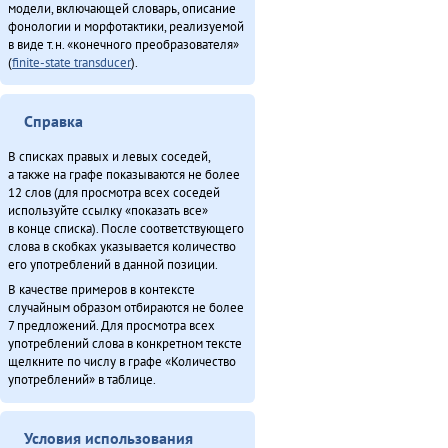
модели, включающей словарь, описание
«Мучун» – Омакта анӈани [2] (2013)
фонологии и морфотактики, реализуемой
Неӈнери Этэечимни тырганин (2013)
в виде т.н. «конечного преобразователя»
(
finite-state transducer
).
Оларил асал денчалин (2013)
Ороды этэекитту бэлэн (2013)
Секция этнокультурнай алагувундули (2013)
Справка
Со бэе Эринындя-мата (1981)
В списках правых и левых соседей,
Туруӈи авгарачимнил техникумду 70 анӈанил [1] (2013)
а также на графе показываются не более
Туруӈи авгарачимнил техникумду 70 анӈанил [2] (2013)
12 слов (для просмотра всех соседей
Турэн – илэды баин (2013)
используйте ссылку «показать все»
в конце списка). После соответствующего
Хавал мудана ачин (2013)
слова в скобках указывается количество
Хаварук ООО «Традиционнай Северӈи булталин» [1] (2013)
его употреблений в данной позиции.
Хаварук ООО «Традиционнай Северӈи булталин» [2] (2013)
В качестве примеров в контексте
Хэгдыл, эӈэсил, савкал илэл [1] (2013)
случайным образом отбираются не более
7 предложений. Для просмотра всех
Хэгдыл, эӈэсил, савкал илэл [2] (2013)
употреблений слова в конкретном тексте
Чинанай Омолгичанын (1988)
щелкните по числу в графе «Количество
Эвенкиядук сониӈил — давдымнилва денчанал (2013)
употреблений» в таблице.
ЭМР КМНС «Арун» ассоциацияду синмады конференциян (2013)
Эӈэсил асал (2013)
Условия использования