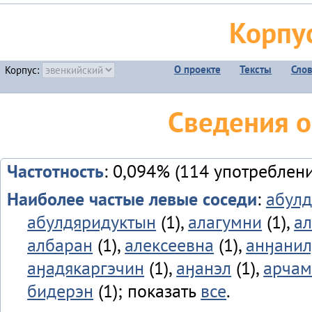
Корпу
О проекте
Тексты
Сло
Корпус:
Сведения 
Частотность
: 0,094% (114 употреблен
Наиболее частые левые соседи
:
абулд
абулдяридуктын
(1),
алагумни
(1),
а
албаран
(1),
алексеевна
(1),
анӈани
аӈадякаргэчин
(1),
аӈанэл
(1),
арчам
бидерэн
(1); показать
все
.