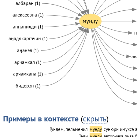
албаран (1)
алексеевна (1)
мунду
анӈанилди (1)
н
аӈадякаргэчин (1)
аӈанэл (1)
ав
арчамкал (1)
арчамкана (1)
бидерэн (1)
Примеры в контексте
(
скрыть
)
Гундем, пельменил
мунду
сунюри имуксэ 
Тэли
мунду
авторучка дивэ б