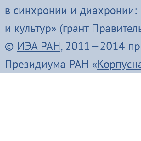
в синхронии и диахронии:
и культур» (грант Правите
©
ИЭА РАН
, 2011—2014 п
Президиума РАН «
Корпусн