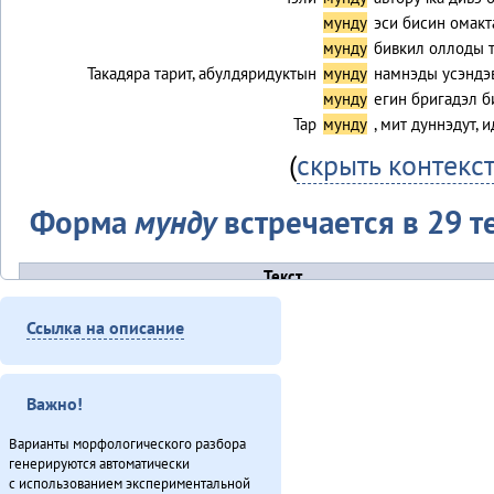
мунду
эси бисин омакт
мунду
бивкил оллоды 
Такадяра тарит, абулдяридуктын
мунду
намнэды усэндэв
мунду
егин бригадэл б
Тар
мунду
, мит дуннэдут, 
(
скрыть контекс
Форма
мунду
встречается в 29 т
Текст
Алагуды совет (2013)
Ссылка на описание
Дуннэ баилин. «Бугава дэсутвэт» (2013)
Дялит: автоматизация униеду (2013)
Конкурс «Мэнӈи турэн» (2013)
Важно!
Куюмбаӈи нонопты таткит-дюн (2013)
Международнай тэгэл турэрдун тыргани (2013)
Варианты морфологического разбора
Минӈи «Эвэды ин» газета (2013)
генерируются автоматически
с использованием экспериментальной
«Мучун» – Омакта аннгани [1] (2013)