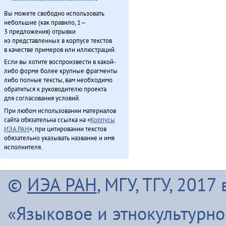
Этэечимнилдулэ андаман (2013)
Вы можете свободно использовать
Ямалду ороды иргидекит (2013)
небольшие (как правило, 1—
3 предложения) отрывки
Итого
из представленных в корпусе текстов
в качестве примеров или иллюстраций.
Если вы хотите воспроизвести в какой-
либо форме более крупные фрагменты
либо полные тексты, вам необходимо
обратиться к руководителю проекта
для согласования условий.
При любом использовании материалов
сайта обязательна ссылка на «
Корпусы
ИЭА РАН
», при цитировании текстов
обязательно указывать название и имя
исполнителя.
©
ИЭА РАН
, МГУ, ТГУ, 201
«Языковое и этнокультурн