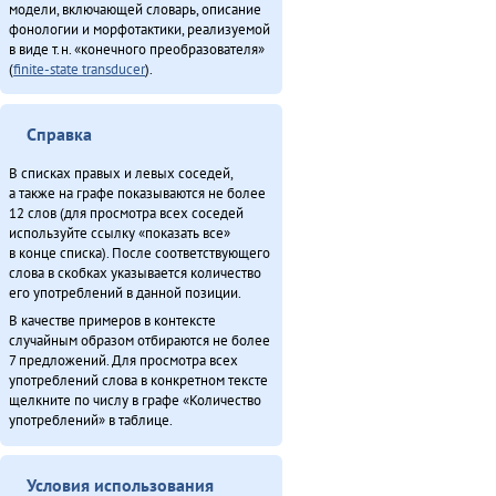
модели, включающей словарь, описание
фонологии и морфотактики, реализуемой
в виде т.н. «конечного преобразователя»
(
finite-state transducer
).
Справка
В списках правых и левых соседей,
а также на графе показываются не более
12 слов (для просмотра всех соседей
используйте ссылку «показать все»
в конце списка). После соответствующего
слова в скобках указывается количество
его употреблений в данной позиции.
В качестве примеров в контексте
случайным образом отбираются не более
7 предложений. Для просмотра всех
употреблений слова в конкретном тексте
щелкните по числу в графе «Количество
употреблений» в таблице.
Условия использования