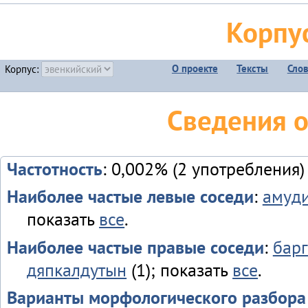
Корпу
О проекте
Тексты
Сло
Корпус:
Сведения 
Частотность
: 0,002% (2 употребления)
Наиболее частые левые соседи
:
амуд
показать
все
.
Наиболее частые правые соседи
:
бар
дяпкалдутын
(1); показать
все
.
Варианты морфологического разбора