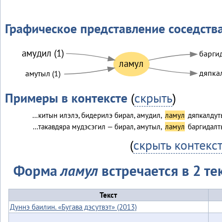
Графическое представление соседств
амудил (1)
баргид
ламул
дяпкал
амутыл (1)
Примеры в контексте
(
скрыть
)
…китын илэлэ, бидерилэ бирал, амудил,
ламул
дяпкалдут
…такавдяра мудэсэгил — бирал, амутыл,
ламул
баргидалт
(
скрыть контекс
Форма
ламул
встречается в 2 те
Текст
Дуннэ баилин. «Бугава дэсутвэт» (2013)