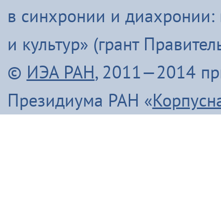
в синхронии и диахронии:
и культур» (грант Правите
©
ИЭА РАН
, 2011—2014 п
Президиума РАН «
Корпусн