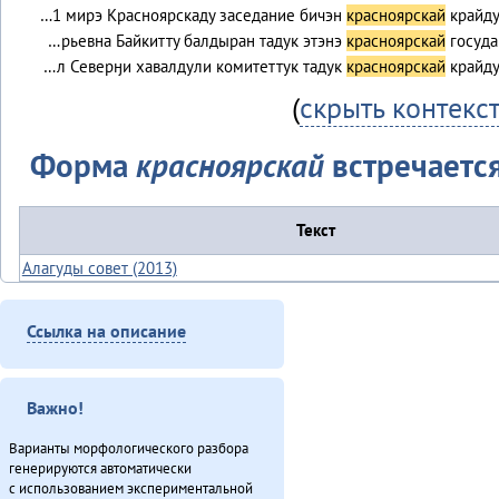
…1 мирэ Красноярскаду заседание бичэн
красноярскай
крайд
…рьевна Байкитту балдыран тадук этэнэ
красноярскай
госуда
…л Северӈи хавалдули комитеттук тадук
красноярскай
крайд
(
скрыть контекс
Форма
красноярскай
встречается
Текст
Алагуды совет (2013)
«Арун» балдынадук одалан (2013)
Ванавараӈи таткиттун юбилей (2013)
Ссылка на описание
Виктор Гаюльскай: «Севергар инмэн одёнэл» (2013)
Губернаторвун «севергар» статустулин (2013)
Дуннэ баилин. «Бугава дэсутвэт» (2013)
Важно!
Законодательнай собранияду Анатолий Амосов: «Бэлэды тамаву
Варианты морфологического разбора
балдыдяӈал» (2013)
генерируются автоматически
Мэнӈи хаван (2013)
с использованием экспериментальной