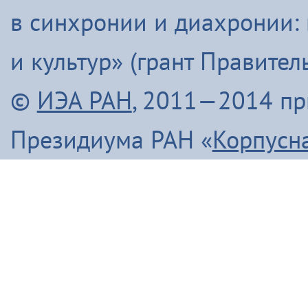
в синхронии и диахронии:
и культур» (грант Правите
©
ИЭА РАН
, 2011—2014 п
Президиума РАН «
Корпусн