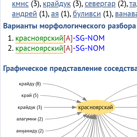
кмнс
(3),
крайдук
(3),
севергар
(2),
та
андрей
(1),
ая
(1),
буливси
(1),
ванав
Варианты морфологического разбора
красноярский
[A]
-SG-NOM
красноярский
[A]
-SG-NOM
Графическое представление соседств
крайду (8)
край (5)
красноярскай
крайдук (3)
алагумни (2)
анӈаниду (2)