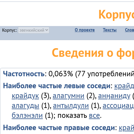
Корпу
О проекте
Тексты
Сло
Корпус:
Сведения о фо
Частотность
: 0,063% (77 употреблений
Наиболее частые левые соседи
:
крайд
крайдук
(3),
алагумни
(2),
анӈаниду
(
алагуды
(1),
антылдули
(1),
ассоциац
бэлэнэли
(1); показать
все
.
Наиболее частые правые соседи
:
кра