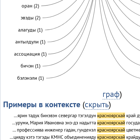
оран (2)
эвэды (2)
алагуды (1)
антылдули (1)
ассоциация (1)
бичэн (1)
бэлэнэли (1)
граф
)
Примеры в контексте
(
скрыть
)
…ярин тадук бинэвэн севергар тэгэлдун
красноярскай
край д
…уруми, Мария Ивановна энэ-дэ надытта
красноярскай
госуда
… профессиява инженер гадан, гунденэл
красноярскай
цветме
…цияду кэтэ тэгэды КМНС объединенияду
красноярскай
крайду