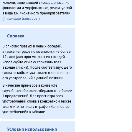
Неӈнери Этэечимни тырганин (2013)
модели, включающей словарь, описание
фонологии и морфотактики, реализуемой
Омакта министерство хаван (2013)
в виде т.н. «конечного преобразователя»
Ороды этэекитту бэлэн (2013)
(
finite-state transducer
).
«Орорво иргичимнил» Китайду (2013)
Севергарду хэгды документ (2013)
Справка
Северӈи тэгэды гукчанкит историян (2013)
Туруӈи авгарачимнил техникумду 70 анӈанил [1] (2013)
В списках правых и левых соседей,
Хавал мудана ачин (2013)
а также на графе показываются не более
12 слов (для просмотра всех соседей
Эӈэсил асал (2013)
используйте ссылку «показать все»
Япониядук матал (2013)
в конце списка). После соответствующего
Итого
слова в скобках указывается количество
его употреблений в данной позиции.
В качестве примеров в контексте
случайным образом отбираются не более
7 предложений. Для просмотра всех
употреблений слова в конкретном тексте
щелкните по числу в графе «Количество
употреблений» в таблице.
Условия использования