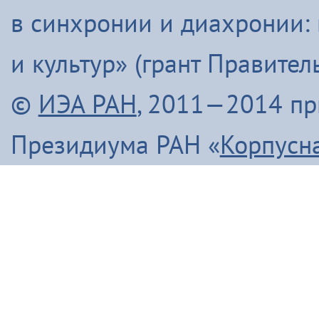
в синхронии и диахронии:
и культур» (грант Правите
©
ИЭА РАН
, 2011—2014 п
Президиума РАН «
Корпусн