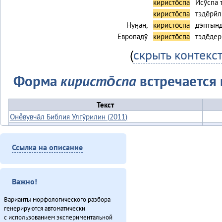
киристо̄спа
Ӣсӯспа
киристо̄спа
тэде̄рӣл
Нуӈан,
киристо̄спа
дэ̄птын
Европадӯ
киристо̄спа
тэде̄де
(
скрыть контекс
Форма
киристо̄спа
встречается в
Текст
Онё̄вувча̄л Библия Улгӯрилин (2011)
Итого
Ссылка на описание
Важно!
Варианты морфологического разбора
генерируются автоматически
с использованием экспериментальной