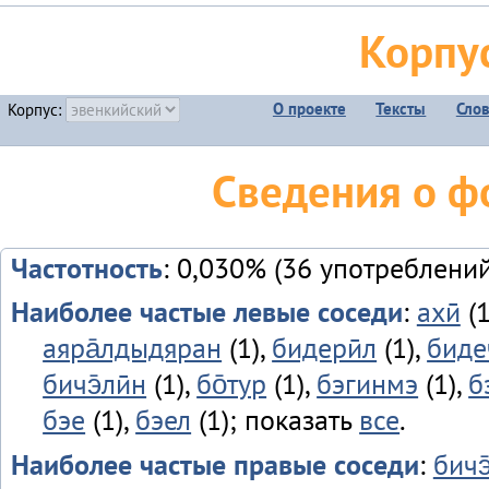
Корпу
О проекте
Тексты
Сло
Корпус:
Сведения о ф
Частотность
: 0,030% (36 употреблений
Наиболее частые левые соседи
:
ахӣ
(1
аяра̄лдыдяран
(1),
бидерӣл
(1),
биде
бичэ̄лӣн
(1),
бо̄тур
(1),
бэгинмэ
(1),
б
бэе
(1),
бэел
(1); показать
все
.
Наиболее частые правые соседи
:
бичэ