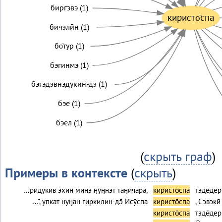
биргэвэ (1)
киристо̄спа
бичэ̄лӣн (1)
бо̄тур (1)
бэгинмэ (1)
бэгэдэ̄внэдукин-дэ̄ (1)
бэе (1)
бэел (1)
(
скрыть граф
)
Примеры в контексте
(
скрыть
)
…рӣдукив эхин минэ ӈӯӈнэт таӈичара,
киристо̄спа
тэде̄де
…̄, упкат нуӈан гиркилин-дэ̄ Ӣсӯспа
киристо̄спа
, Сэвэкӣ
киристо̄спа
тэде̄де