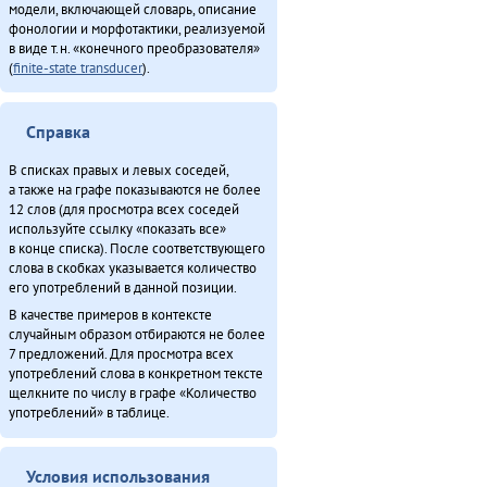
модели, включающей словарь, описание
фонологии и морфотактики, реализуемой
в виде т.н. «конечного преобразователя»
(
finite-state transducer
).
Справка
В списках правых и левых соседей,
а также на графе показываются не более
12 слов (для просмотра всех соседей
используйте ссылку «показать все»
в конце списка). После соответствующего
слова в скобках указывается количество
его употреблений в данной позиции.
В качестве примеров в контексте
случайным образом отбираются не более
7 предложений. Для просмотра всех
употреблений слова в конкретном тексте
щелкните по числу в графе «Количество
употреблений» в таблице.
Условия использования