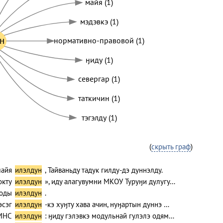
майя (1)
мэдэвкэ (1)
н
нормативно-правовой (1)
ӈиду (1)
севергар (1)
таткичин (1)
тэгэлду (1)
(
скрыть граф
)
майя
илэлдун
, Тайваньду тадук гилду-дэ дуннэлду.
окту
илэлдун
», иду алагувумни МКОУ Туруӈи дулугу…
роды
илэлдун
.
эсэг
илэлдун
-кэ хуӈту хава ачин, нуӈартын дуннэ …
КМНС
илэлдун
: ӈиду гэлэвкэ модульнай гулэлэ одям…