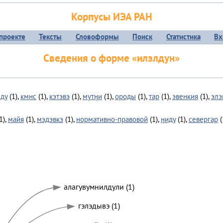
Корпусы ИЭА РАН
проекте
Тексты
Словоформы
Поиск
Статистика
Вх
Сведения о форме «илэлдун»
иду
(1),
кмнс
(1),
кэтэвэ
(1),
мутӈи
(1),
ороды
(1),
тар
(1),
эвенкия
(1),
элэ
1),
майя
(1),
мэдэвкэ
(1),
нормативно-правовой
(1),
ӈиду
(1),
севергар
(
алагувумнилдули (1)
гэлэдывэ (1)