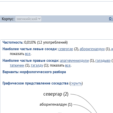
О 
Корпус:
Частотность
: 0,010% (12 употреблений)
Наиболее частые левые соседи
:
севергар
(2),
аборигеналдун
(1),
показать
все
.
Наиболее частые правые соседи
:
алагувумнилдули
(1),
гэлэдывэ
(
таткичин
(1),
тэгэлду
(1); показать
все
.
Варианты морфологического разбора
Графическое представление соседства
(
скрыть
)
севергар (2)
аборигеналдун (1)