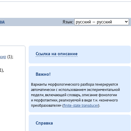
од
Язык:
Ссылка на описание
кир
(1);
1),
Важно!
Варианты морфологического разбора генерируются
автоматически с использованием экспериментальной
модели, включающей словарь, описание фонологии
и морфотактики, реализуемой в виде т.н. «конечного
преобразователя» (
finite-state transducer
).
Справка