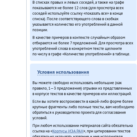
В списках правых и левых соседей, а также на графе
показываются не более 12 слов (для просмотра всех
соседей используйте ссылку «показать все» в конце
списка). После соответствующего слова в скобках
указывается количество его употреблений в данной
позиции.
В качестве примеров в контексте случайным образом
отбираются не более 7 предложений. Для просмотра всех
употреблений слова в конкретном тексте щелкните
по числу в графе «Количество употреблений» в таблице.
Условия использования
Вы можете свободно использовать небольшие (как
правило, 1—3 предложения) отрывки из представленных
в корпусе текстов в качестве примеров или иллюстраций.
Если вы хотите воспроизвести в какой-либо форме более
крупные фрагменты либо полные тексты, вам необходимо
обратиться к руководителю проекта для согласования
условий.
При любом использовании материалов сайта обязательна
ссылка на «
Корпусы ИЭА РАН
», при цитировании текстов
обязательно указывать название и имя исполнителя.