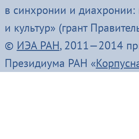
в синхронии и диахронии:
и культур» (грант Правите
©
ИЭА РАН
, 2011—2014 п
Президиума РАН «
Корпусн