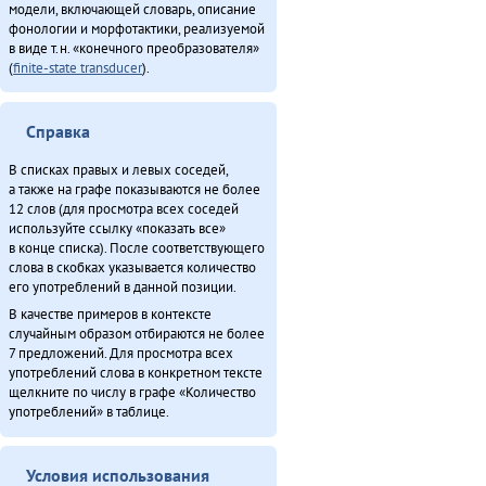
модели, включающей словарь, описание
фонологии и морфотактики, реализуемой
в виде т.н. «конечного преобразователя»
(
finite-state transducer
).
Справка
В списках правых и левых соседей,
а также на графе показываются не более
12 слов (для просмотра всех соседей
используйте ссылку «показать все»
в конце списка). После соответствующего
слова в скобках указывается количество
его употреблений в данной позиции.
В качестве примеров в контексте
случайным образом отбираются не более
7 предложений. Для просмотра всех
употреблений слова в конкретном тексте
щелкните по числу в графе «Количество
употреблений» в таблице.
Условия использования