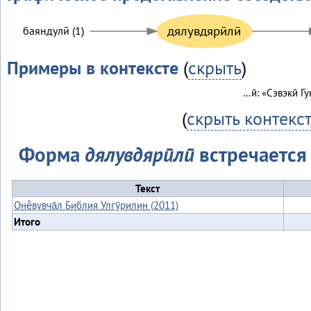
дялувдярӣлӣ
баяндулӣ (1)
Примеры в контексте
(
скрыть
)
…ӣ: «Сэвэкӣ Г
(
скрыть контекс
Форма
дялувдярӣлӣ
встречается 
Текст
Онё̄вувча̄л Библия Улгӯрилин (2011)
Итого