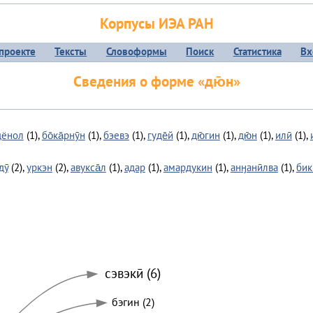
Корпусы ИЭА РАН
проекте
Тексты
Словоформы
Поиск
Статистика
Вх
Сведения о форме «дю̄н»
дёнол
(1),
бо̄ка̄рнӯн
(1),
бэевэ
(1),
гуде̄й
(1),
дю̄гин
(1),
дю̄н
(1),
илӣ
(1),
дӯ
(2),
уркэн
(2),
авукса̄л
(1),
адар
(1),
амардукин
(1),
анӈанӣлва
(1),
бик
сэвэкӣ (6)
бэгин (2)