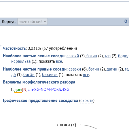
О 
Корпус:
Частотность
: 0,031% (37 употреблений)
Наиболее частые левые соседи
:
сэвэкӣ
(7),
бэгин
(2),
тар
(2),
бодо
исраильва
(1); показать
все
.
Наиболее частые правые соседи
:
сэвэкӣ
(6),
бэгин
(2),
дагин
(2),
та
дэ̄
(1),
бисэ̄н
(1),
бихивэн
(1); показать
все
.
Варианты морфологического разбора
дом
[N]
:cn-SG-NOM-POSS.3SG
Графическое представление соседства
(
скрыть
)
сэвэкӣ (7)