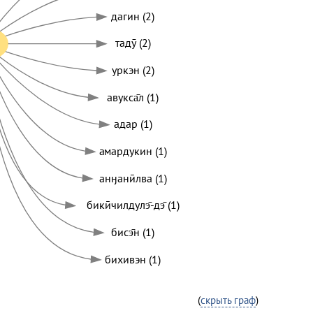
дагин (2)
тадӯ (2)
уркэн (2)
авукса̄л (1)
адар (1)
амардукин (1)
анӈанӣлва (1)
бикӣчилдулэ̄-дэ̄ (1)
бисэ̄н (1)
бихивэн (1)
(
скрыть граф
)