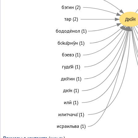
бэгин (2)
дю̄н
тар (2)
бододёнол (1)
бо̄ка̄рнӯн (1)
бэевэ (1)
гуде̄й (1)
дю̄гин (1)
дю̄н (1)
илӣ (1)
илитчача̄ (1)
исраильва (1)