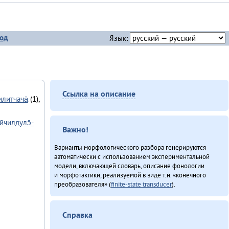
од
Язык:
Ссылка на описание
илитчача̄
(1),
ӣчилдулэ̄-
Важно!
Варианты морфологического разбора генерируются
автоматически с использованием экспериментальной
модели, включающей словарь, описание фонологии
и морфотактики, реализуемой в виде т.н. «конечного
преобразователя» (
finite-state transducer
).
Справка