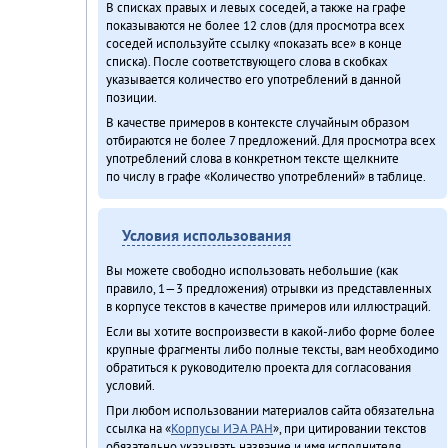
В списках правых и левых соседей, а также на графе
показываются не более 12 слов (для просмотра всех
соседей используйте ссылку «показать все» в конце
списка). После соответствующего слова в скобках
указывается количество его употреблений в данной
позиции.
В качестве примеров в контексте случайным образом
отбираются не более 7 предложений. Для просмотра всех
употреблений слова в конкретном тексте щелкните
по числу в графе «Количество употреблений» в таблице.
Условия использования
Вы можете свободно использовать небольшие (как
правило, 1—3 предложения) отрывки из представленных
в корпусе текстов в качестве примеров или иллюстраций.
Если вы хотите воспроизвести в какой-либо форме более
крупные фрагменты либо полные тексты, вам необходимо
обратиться к руководителю проекта для согласования
условий.
При любом использовании материалов сайта обязательна
ссылка на «
Корпусы ИЭА РАН
», при цитировании текстов
обязательно указывать название и имя исполнителя.