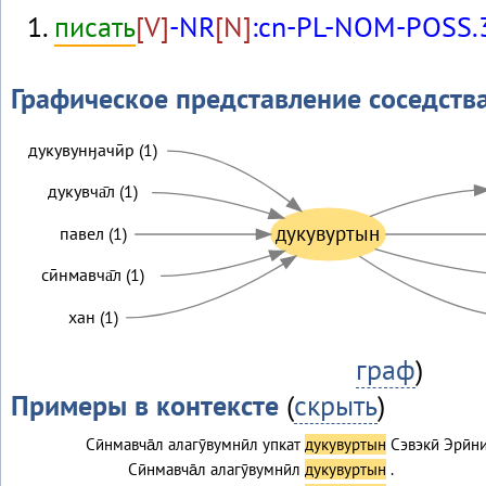
писать
[V]
-NR
[N]
:cn-PL-NOM-POSS.
Графическое представление соседств
дукувунӈачӣр (1)
дукувча̄л (1)
дукувуртын
павел (1)
сӣнмавча̄л (1)
хан (1)
граф
)
Примеры в контексте
(
скрыть
)
Сӣнмавча̄л алагӯвумнӣл упкат
дукувуртын
Сэвэкӣ Эрӣ
Сӣнмавча̄л алагӯвумнӣл
дукувуртын
.