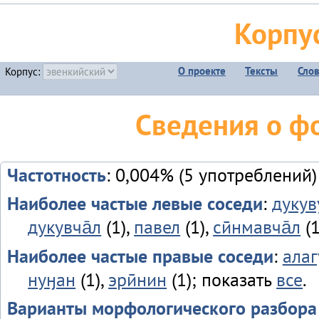
Корпу
О проекте
Тексты
Сло
Корпус:
Сведения о ф
Частотность
: 0,004% (5 употреблений)
Наиболее частые левые соседи
:
дукув
дукувча̄л
(1),
павел
(1),
сӣнмавча̄л
(1
Наиболее частые правые соседи
:
алаг
нуӈан
(1),
эрӣнин
(1); показать
все
.
Варианты морфологического разбора