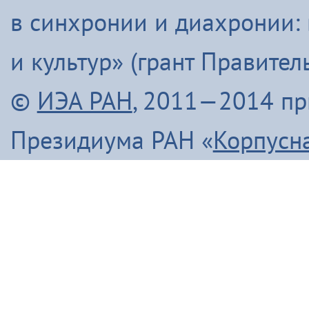
в синхронии и диахронии:
и культур» (грант Правите
©
ИЭА РАН
, 2011—2014 п
Президиума РАН «
Корпусн