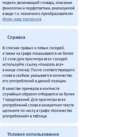
модели, включающей словарь, описание
фонологии и морфотактики, реализуемой
в виде т.н. «конечного преобразователя»
(
finite-state transducer
).
Справка
В списках правых и левых соседей,
а также на графе показываются не более
12 слов (для просмотра всех соседей
используйте ссылку «показать все»
в конце списка). После соответствующего
слова в скобках указывается количество
его употреблений в данной позиции.
В качестве примеров в контексте
случайным образом отбираются не более
7 предложений. Для просмотра всех
употреблений слова в конкретном тексте
щелкните по числу в графе «Количество
употреблений» в таблице.
Условия использования