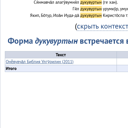
Сӣнмавча̄л алагӯвумнӣл
дукувуртын
(ге хан).
Гӣл
дукувуртын
урумкӯр, уму
Якип, Бо̄тур, Иоа̄н Иуда-да̄
дукувуртын
Киристо̄спа т
(
скрыть контекс
Форма
дукувуртын
встречается в
Текст
Онё̄вувча̄л Библия Улгӯрилин (2011)
Итого