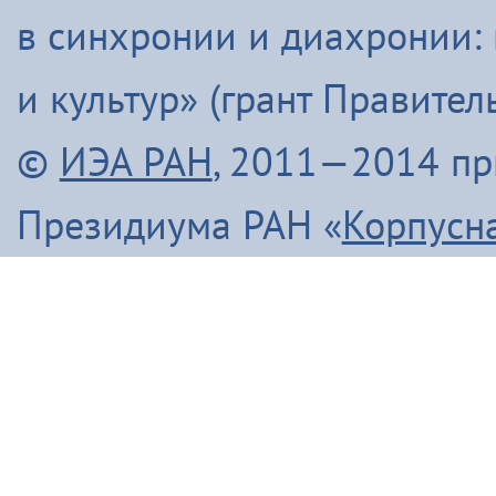
в синхронии и диахронии:
и культур» (грант Правите
©
ИЭА РАН
, 2011—2014 п
Президиума РАН «
Корпусн