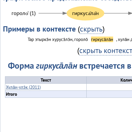
гороло̄ (1)
гиркуса̄ла̄н
Примеры в контексте
(
скрыть
)
Тар этыркэ̄н хурусэ̄лэ̄н, гороло̄
гиркуса̄ла̄н
, хула̄н
(
скрыть контекс
Форма
гиркуса̄ла̄н
встречается в 
Текст
Колич
Хула̄н-улэ̄к (2011)
Итого