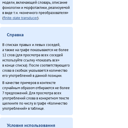
модели, включающей словарь, описание
фонологии и морфотактики, реализуемой
в виде т.н. «конечного преобразователя»
(
finite-state transducer
).
Справка
В списках правых и левых соседей,
а также на графе показываются не более
12 слов (для просмотра всех соседей
используйте ссылку «показать все»
в конце списка). После соответствующего
слова в скобках указывается количество
его употреблений в данной позиции.
В качестве примеров в контексте
случайным образом отбираются не более
7 предложений. Для просмотра всех
употреблений слова в конкретном тексте
щелкните по числу в графе «Количество
употреблений» в таблице.
Условия использования