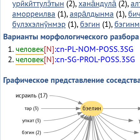
урӣкӣттулэ̄тын
(2),
хана̄ндула̄
(2),
ал
аморреилва
(1),
аяра̄лдынма
(1),
бич
булэхэлнӯнмэр
(1),
бэгин
(1),
бэгинм
Варианты морфологического разбора
человек
[N]
:cn-PL-NOM-POSS.3SG
человек
[N]
:cn-SG-PROL-POSS.3SG
Графическое представление соседств
исраиль (17)
бэелин
тар (3)
упкат (3)
бэгин (2)