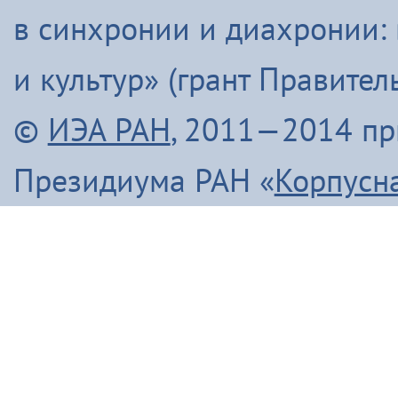
в синхронии и диахронии:
и культур» (грант Правите
©
ИЭА РАН
, 2011—2014 п
Президиума РАН «
Корпусн