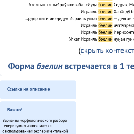
… бэелтын тэгэмэ̄рдӯ ихивча̄л: «Иуда
бэелин
Седрак, Ми
Исраиль
бэелин
Хана̄ндӯ б
…рдя̄р дыгӣ инэӈӣдӯн Исраиль упкат
бэелин
— девгэ̄е э
Исраиль
бэелин
ичэтчэрэкт
Исраиль
бэелин
Иерихо̄нт
Упкат Исраиль
бэелин
нуӈан гуннэ
(
скрыть контекс
Форма
бэелин
встречается в 1 те
Текст
Онё̄вувча̄л Библия Улгӯрилин (2011)
Ссылка на описание
Итого
Важно!
Варианты морфологического разбора
генерируются автоматически
с использованием экспериментальной