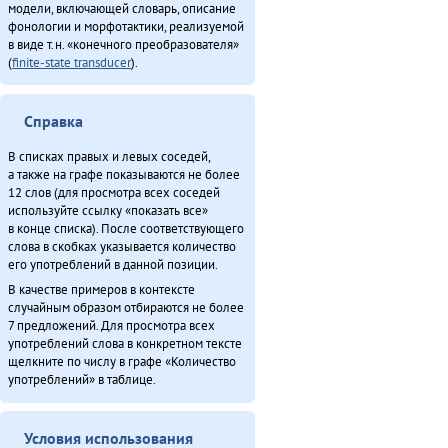
модели, включающей словарь, описание
фонологии и морфотактики, реализуемой
в виде т.н. «конечного преобразователя»
(
finite-state transducer
).
Справка
В списках правых и левых соседей,
а также на графе показываются не более
12 слов (для просмотра всех соседей
используйте ссылку «показать все»
в конце списка). После соответствующего
слова в скобках указывается количество
его употреблений в данной позиции.
В качестве примеров в контексте
случайным образом отбираются не более
7 предложений. Для просмотра всех
употреблений слова в конкретном тексте
щелкните по числу в графе «Количество
употреблений» в таблице.
Условия использования