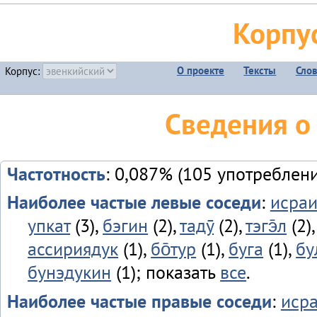
Корпу
О проекте
Тексты
Сло
Корпус:
Сведения о
Частотность
: 0,087% (105 употреблен
Наиболее частые левые соседи
:
исраи
упкат
(3),
бэгин
(2),
тадӯ
(2),
тэгэ̄л
(2)
ассириядук
(1),
бо̄тур
(1),
буга
(1),
бу
бунэдукин
(1); показать
все
.
Наиболее частые правые соседи
:
иср