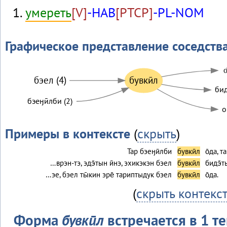
умереть
[V]
-HAB
[PTCP]
-PL-NOM
Графическое представление соседств
о
бэел (4)
бувкӣл
бид
бэеӈӣлби (2)
о
Примеры в контексте
(
скрыть
)
Тар бэеӈӣлби
бувкӣл
о̄да, 
…врэн-тэ, эдэ̄тын ӣнэ, эхикэкэн бэел
бувкӣл
бидэ̄т
…эе, бэел ты̄кин эре̄ тариптыдук бэел
бувкӣл
о̄да.
(
скрыть контекс
Форма
бувкӣл
встречается в 1 те