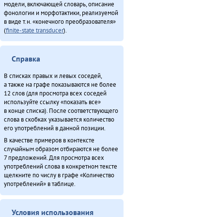
модели, включающей словарь, описание
фонологии и морфотактики, реализуемой
в виде т.н. «конечного преобразователя»
(
finite-state transducer
).
Справка
В списках правых и левых соседей,
а также на графе показываются не более
12 слов (для просмотра всех соседей
используйте ссылку «показать все»
в конце списка). После соответствующего
слова в скобках указывается количество
его употреблений в данной позиции.
В качестве примеров в контексте
случайным образом отбираются не более
7 предложений. Для просмотра всех
употреблений слова в конкретном тексте
щелкните по числу в графе «Количество
употреблений» в таблице.
Условия использования