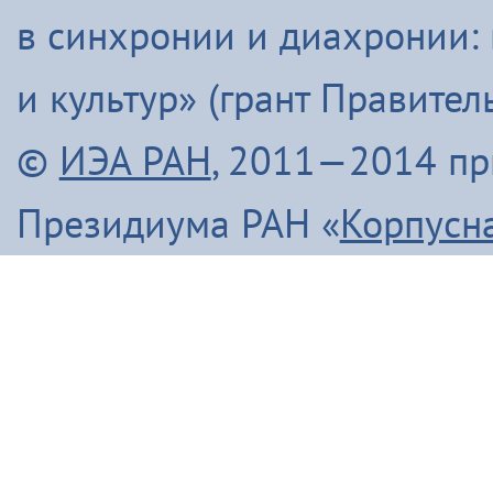
в синхронии и диахронии:
и культур» (грант Правите
©
ИЭА РАН
, 2011—2014 п
Президиума РАН «
Корпусн