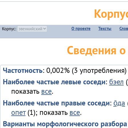
Корпу
О проекте
Тексты
Сло
Корпус:
Сведения о
Частотность
: 0,002% (3 употребления)
Наиболее частые левые соседи
:
бэел
(
показать
все
.
Наиболее частые правые соседи
:
о̄да
опет
(1); показать
все
.
Варианты морфологического разбора