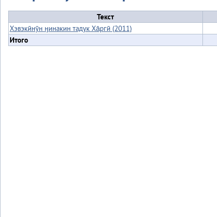
Текст
Хэвэкӣнӯн ӈинакин тадук Ха̄ргӣ (2011)
Итого