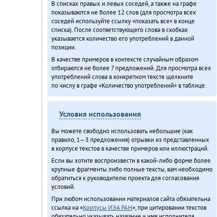
В списках правых и левых соседей, а также на графе
показываются не более 12 слов (для просмотра всех
соседей используйте ссылку «показать все» в конце
списка). После соответствующего слова в скобках
указывается количество его употреблений в данной
позиции.
В качестве примеров в контексте случайным образом
отбираются не более 7 предложений. Для просмотра всех
употреблений слова в конкретном тексте щелкните
по числу в графе «Количество употреблений» в таблице.
Условия использования
Вы можете свободно использовать небольшие (как
правило, 1—3 предложения) отрывки из представленных
в корпусе текстов в качестве примеров или иллюстраций.
Если вы хотите воспроизвести в какой-либо форме более
крупные фрагменты либо полные тексты, вам необходимо
обратиться к руководителю проекта для согласования
условий.
При любом использовании материалов сайта обязательна
ссылка на «
Корпусы ИЭА РАН
», при цитировании текстов
обязательно указывать название и имя исполнителя.