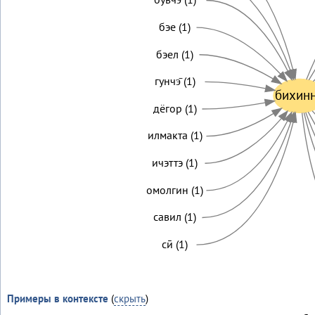
бэе (1)
бэел (1)
гунчэ̄ (1)
бихин
дёгор (1)
илмакта (1)
ичэттэ (1)
омолгин (1)
савил (1)
сӣ (1)
Примеры в контексте
(
скрыть
)