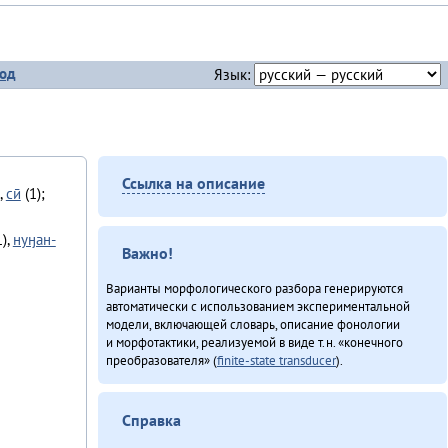
од
Язык:
Ссылка на описание
,
сӣ
(1);
),
нуӈан-
Важно!
Варианты морфологического разбора генерируются
автоматически с использованием экспериментальной
модели, включающей словарь, описание фонологии
и морфотактики, реализуемой в виде т.н. «конечного
преобразователя» (
finite-state transducer
).
Справка