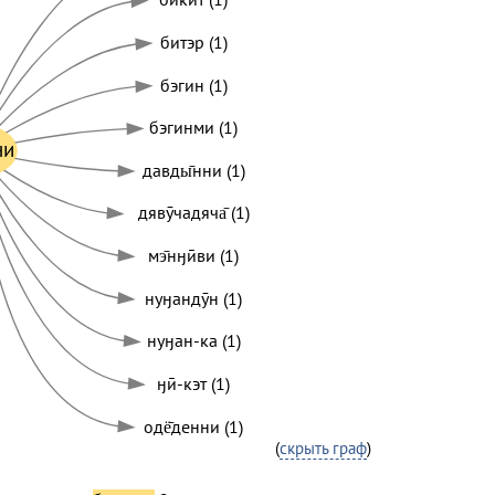
битэр (1)
бэгин (1)
бэгинми (1)
ни
давды̄нни (1)
дявӯчадяча̄ (1)
мэ̄нӈӣви (1)
нуӈандӯн (1)
нуӈан-ка (1)
ӈӣ-кэт (1)
одё̄денни (1)
(
скрыть граф
)