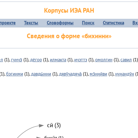
Корпусы ИЭА РАН
проекте
Тексты
Словоформы
Поиск
Статистика
Вх
Сведения о форме «бихинни»
ел
(1),
гунчэ̄
(1),
дёгор
(1),
илмакта
(1),
ичэттэ
(1),
омолгин
(1),
савил
(1)
(1),
бэгинми
(1),
давды̄нни
(1),
дявӯчадяча̄
(1),
мэ̄нӈӣви
(1),
нуӈандӯн
(1
сӣ (3)
бикӣт (1)