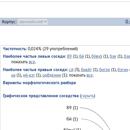
О 
Корпус:
Частотность
: 0,024% (29 употреблений)
Наиболее частые левые соседи
:
89
(1),
бӣ
(1),
бӯвчэ̄
(1),
бэе
(1),
бэ
показать
все
.
Наиболее частые правые соседи
:
сӣ
(3),
бикӣт
(1),
битэр
(1),
бэгин
ка
(1),
ӈӣ-кэт
(1),
одё̄денни
(1); показать
все
.
Варианты морфологического разбора
Графическое представление соседства
(
скрыть
)
89 (1)
бӣ (1)
бӯвчэ̄ (1)