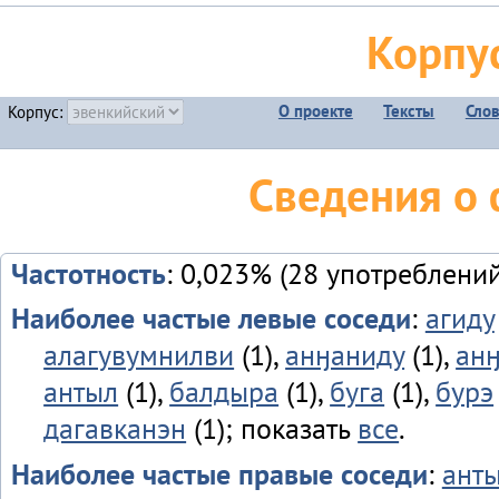
Корпу
О проекте
Тексты
Сло
Корпус:
Сведения о
Частотность
: 0,023% (28 употреблений
Наиболее частые левые соседи
:
агиду
алагувумнилви
(1),
анӈаниду
(1),
ан
антыл
(1),
балдыра
(1),
буга
(1),
бурэ
дагавканэн
(1); показать
все
.
Наиболее частые правые соседи
:
ант