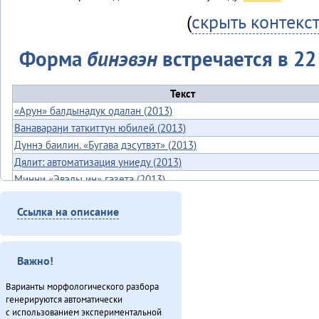
(
скрыть контекс
Форма
бинэвэн
встречается в 22 
Текст
«Арун» балдынадук одалан (2013)
Ванавараӈи таткиттун юбилей (2013)
Дуннэ баилин. «Бугава дэсутвэт» (2013)
Дялит: автоматизация униеду (2013)
Минӈи «Эвэды ин» газета (2013)
«Мучун» – Омакта аннгани [1] (2013)
Ссылка на описание
Неӈнери Этэечимни тырганин (2013)
Оларил асал денчалин (2013)
Ороды этэекитту бэлэн (2013)
Важно!
«Орорво иргичимнил» Китайду (2013)
Севергар икэрдули (2013)
Варианты морфологического разбора
Секция этнокультурнай алагувундули (2013)
генерируются автоматически
с использованием экспериментальной
Туруӈи авгарачимнил техникумду 70 анӈанил [2] (2013)