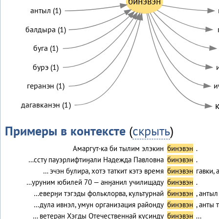
бинэвэн
антыл (1)
балдыра (1)
буга (1)
бурэ (1)
геранэн (1)
и
дагавканэн (1)
к
Примеры в контексте
(
скрыть
)
Амаргут-ка би тылим элэкин
бинэвэн
.
…ссту пауэрлифтиӈали Надежда Павловна
бинэвэн
.
… эчэн булира, хотэ таткит кэтэ время
бинэвэн
гавки, 
…уруним юбилей 70 — анӈанил училищаду
бинэвэн
.
…еверӈи тэгэды фольклорва, культурнай
бинэвэн
, анты
…дула ивнэл, умун организация районду
бинэвэн
, анты 
… ветеран Хэгды Отечественнай кусинду
бинэвэн
...