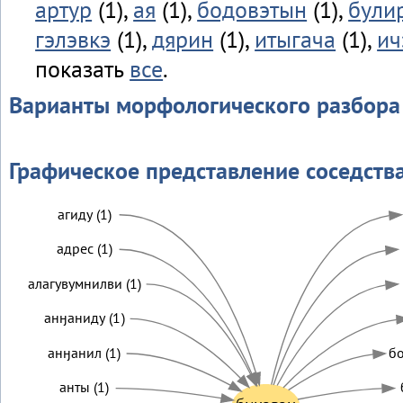
артур
(1),
ая
(1),
бодовэтын
(1),
були
гэлэвкэ
(1),
дярин
(1),
итыгача
(1),
ич
показать
все
.
Варианты морфологического разбора
Графическое представление соседств
агиду (1)
адрес (1)
алагувумнилви (1)
анӈаниду (1)
анӈанил (1)
бо
анты (1)