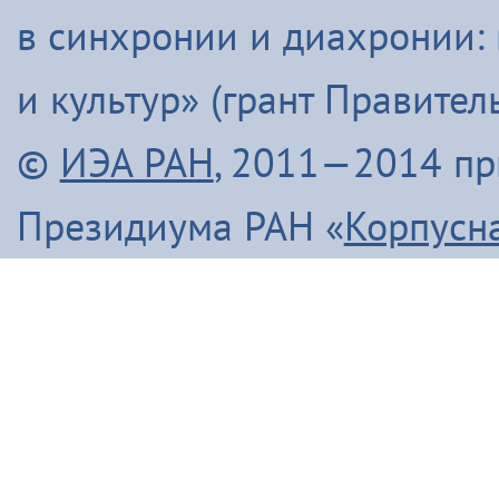
в синхронии и диахронии:
и культур» (грант Правите
©
ИЭА РАН
, 2011—2014 п
Президиума РАН «
Корпусн