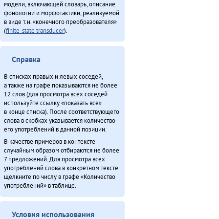
модели, включающей словарь, описание
Турэн – илэды баин (2013)
фонологии и морфотактики, реализуемой
Хавал мудана ачин (2013)
в виде т.н. «конечного преобразователя»
(
finite-state transducer
).
Хэгдыл, эӈэсил, савкал илэл [1] (2013)
Хэгдыл, эӈэсил, савкал илэл [2] (2013)
Эвенкиядук сониӈил — давдымнилва денчанал (2013)
Справка
Эвэнкиткэр «Арктикаду» (2013)
В списках правых и левых соседей,
ЭМР КМНС «Арун» ассоциацияду синмады конференциян (2013)
а также на графе показываются не более
Эӈэсил асал (2013)
12 слов (для просмотра всех соседей
используйте ссылку «показать все»
Япониядук матал (2013)
в конце списка). После соответствующего
Итого
слова в скобках указывается количество
его употреблений в данной позиции.
В качестве примеров в контексте
случайным образом отбираются не более
7 предложений. Для просмотра всех
употреблений слова в конкретном тексте
щелкните по числу в графе «Количество
употреблений» в таблице.
Условия использования