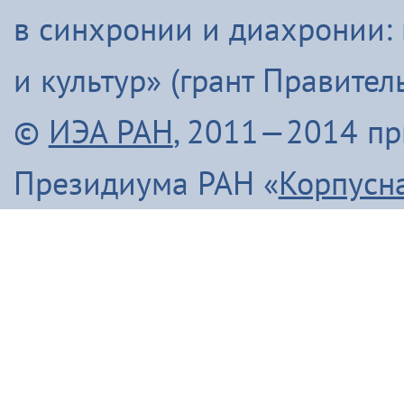
в синхронии и диахронии:
и культур» (грант Правите
©
ИЭА РАН
, 2011—2014 п
Президиума РАН «
Корпусн