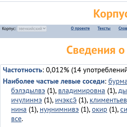
Корпу
О проекте
Тексты
Сло
Корпус:
Сведения о
Частотность
: 0,012% (14 употреблений
Наиболее частые левые соседи
:
бурм
бэлэдылвэ
(1),
владимировна
(1),
ды
ичулинмэ
(1),
ичэксэ̄
(1),
климентье
нина
(1),
нуӈнимнивэ
(1),
окир
(1),
си
все
.