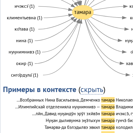
ичэксэ̄ (1)
к
тамара
климентьевна (1)
к
ко̄тава (1)
нина (1)
нуӈ
нуӈнимнивэ (1)
о
окир (1)
хав
сиго̄рдула̄ (1)
Примеры в контексте
(
скрыть
)
…Возбранных Нина Васильевна, Демченко
тамара
Николае
…Илимпийскай отделенияла нуӈнимнивэ —
тамара
Владими
…лӣн, Давид нуӈандӯн эрӯт эхӣвэ̄н
тамара
ичэксэ̄, г
Нуӈан дыливунма эӈэ̄тыхун
тамара
гунчэ̄ б
Тамарва-да бэлэдылвэ эвкил
тамара
холодил