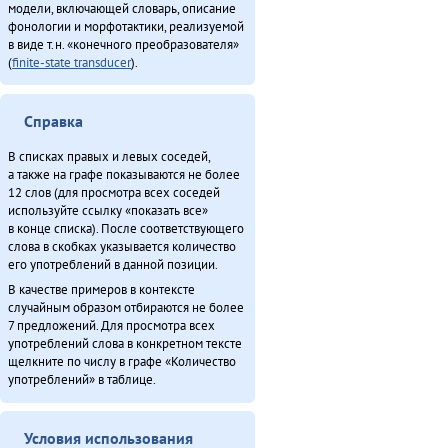
модели, включающей словарь, описание
фонологии и морфотактики, реализуемой
в виде т.н. «конечного преобразователя»
(
finite-state transducer
).
Справка
В списках правых и левых соседей,
а также на графе показываются не более
12 слов (для просмотра всех соседей
используйте ссылку «показать все»
в конце списка). После соответствующего
слова в скобках указывается количество
его употреблений в данной позиции.
В качестве примеров в контексте
случайным образом отбираются не более
7 предложений. Для просмотра всех
употреблений слова в конкретном тексте
щелкните по числу в графе «Количество
употреблений» в таблице.
Условия использования