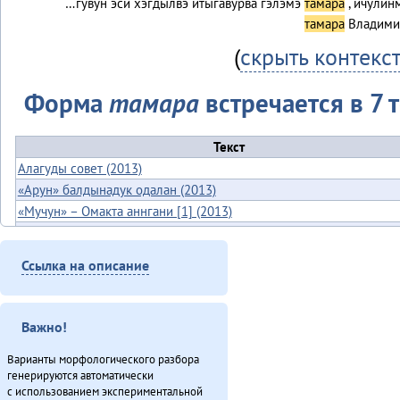
…гувун эси хэгдылвэ итыгавурва гэлэмэ
тамара
, ичулин
тамара
Владими
(
скрыть контекс
Форма
тамара
встречается в 7 т
Текст
Алагуды совет (2013)
«Арун» балдынадук одалан (2013)
«Мучун» – Омакта аннгани [1] (2013)
Онё̄вувча̄л Библия Улгӯрилин (2011)
Хаварук ООО «Традиционнай Северӈи булталин» [1] (2013)
Ссылка на описание
Хэгдыл, эӈэсил, савкал илэл [2] (2013)
ЭМР КМНС «Арун» ассоциацияду синмады конференциян (2013)
Итого
Важно!
Варианты морфологического разбора
генерируются автоматически
с использованием экспериментальной