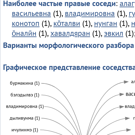
Наиболее частые правые соседи
:
алаг
васильевна
(1),
владимировна
(1),
г
конотоп
(1),
ко̄талви
(1),
нунган
(1),
н
о̄налӣн
(1),
хавалдяран
(1),
эвкил
(1)
Варианты морфологического разбора
Графическое представление соседств
а
бурмакина (1)
вас
бэлэдылвэ (1)
владимировна (1)
влад
дыливунма (1)
г
ичулинмэ (1)