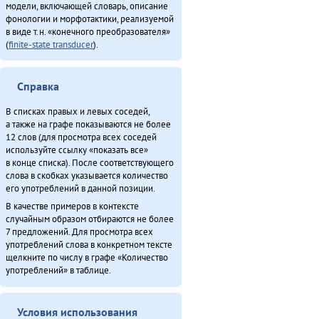
модели, включающей словарь, описание
фонологии и морфотактики, реализуемой
в виде т.н. «конечного преобразователя»
(
finite-state transducer
).
Справка
В списках правых и левых соседей,
а также на графе показываются не более
12 слов (для просмотра всех соседей
используйте ссылку «показать все»
в конце списка). После соответствующего
слова в скобках указывается количество
его употреблений в данной позиции.
В качестве примеров в контексте
случайным образом отбираются не более
7 предложений. Для просмотра всех
употреблений слова в конкретном тексте
щелкните по числу в графе «Количество
употреблений» в таблице.
Условия использования