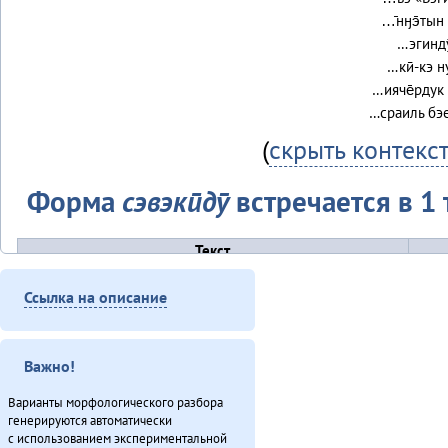
…̄нӈэ̄тын 
…эгиндӯ
…кӣ-кэ н
…ияче̄рдук 
…сраиль бэе
(
скрыть контекс
Форма
сэвэкӣдӯ
встречается в 1 
Текст
Онё̄вувча̄л Библия Улгӯрилин (2011)
Ссылка на описание
Итого
Важно!
Варианты морфологического разбора
генерируются автоматически
с использованием экспериментальной