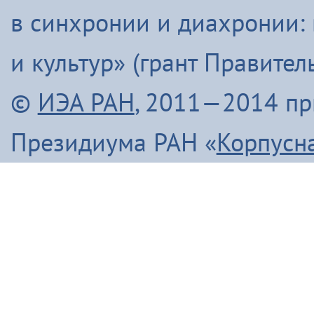
в синхронии и диахронии:
и культур» (грант Правите
©
ИЭА РАН
, 2011—2014 п
Президиума РАН «
Корпусн