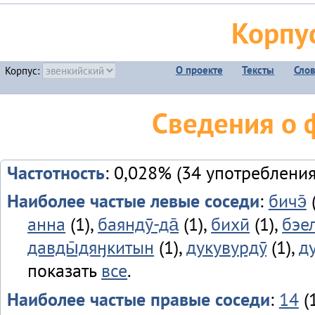
Корпу
О проекте
Тексты
Сло
Корпус:
Сведения о ф
Частотность
: 0,028% (34 употребления
Наиболее частые левые соседи
:
бичэ̄
(
анна
(1),
баяндӯ-да̄
(1),
бихӣ
(1),
бэе
давды̄дяӈкитын
(1),
дукувурдӯ
(1),
д
показать
все
.
Наиболее частые правые соседи
:
14
(1