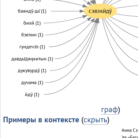
сэвэкӣдӯ
баяндӯ-да̄ (1)
бихӣ (1)
бэелин (1)
гундечэ̄л (1)
давды̄дяӈкитын (1)
дукувурдӯ (1)
дучама (1)
ӣдӯ (1)
граф
)
Примеры в контексте
(
скрыть
)
Анна Сэв
…̄вэ «Бэги