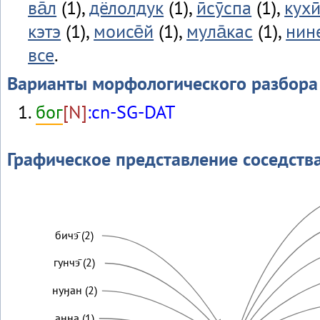
ва̄л
(1),
дёлолдук
(1),
ӣсӯспа
(1),
кухи
кэтэ
(1),
моисе̄й
(1),
мула̄кас
(1),
нин
все
.
Варианты морфологического разбора
бог
[N]
:cn-SG-DAT
Графическое представление соседств
бичэ̄ (2)
гунчэ̄ (2)
нуӈан (2)
анна (1)