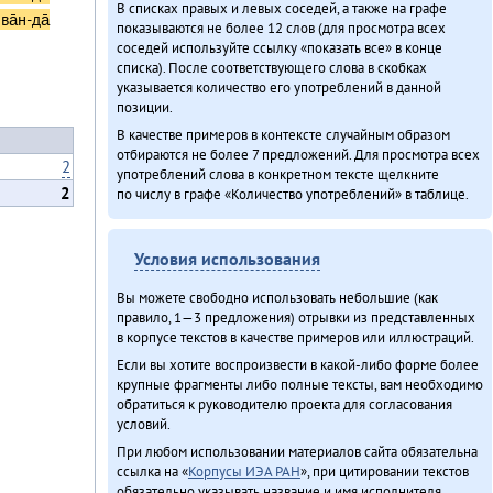
В списках правых и левых соседей, а также на графе
лва̄н-да̄
показываются не более 12 слов (для просмотра всех
соседей используйте ссылку «показать все» в конце
списка). После соответствующего слова в скобках
указывается количество его употреблений в данной
позиции.
В качестве примеров в контексте случайным образом
отбираются не более 7 предложений. Для просмотра всех
2
употреблений слова в конкретном тексте щелкните
2
по числу в графе «Количество употреблений» в таблице.
Условия использования
Вы можете свободно использовать небольшие (как
правило, 1—3 предложения) отрывки из представленных
в корпусе текстов в качестве примеров или иллюстраций.
Если вы хотите воспроизвести в какой-либо форме более
крупные фрагменты либо полные тексты, вам необходимо
обратиться к руководителю проекта для согласования
условий.
При любом использовании материалов сайта обязательна
ссылка на «
Корпусы ИЭА РАН
», при цитировании текстов
обязательно указывать название и имя исполнителя.