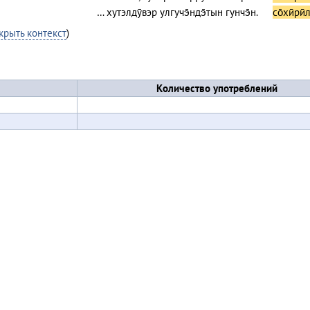
… хутэлдӯвэр улгучэ̄ндэ̄тын гунчэ̄н.
со̄хӣрӣ
крыть контекст
)
Количество употреблений