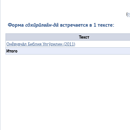
(
с
Форма
со̄хӣрӣлва̄н-да̄
встречается в 1 тексте:
Текст
Онё̄вувча̄л Библия Улгӯрилин (2011)
Итого