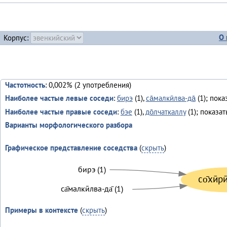
О 
Корпус:
Частотность
: 0,002% (2 употребления)
Наиболее частые левые соседи
:
бирэ
(1),
са̄малкӣлва-да̄
(1); пока
Наиболее частые правые соседи
:
бэе
(1),
до̄лчаткаллу
(1); показа
Варианты морфологического разбора
Графическое представление соседства
(
скрыть
)
бирэ (1)
со̄хӣри
са̄малкӣлва-да̄ (1)
Примеры в контексте
(
скрыть
)