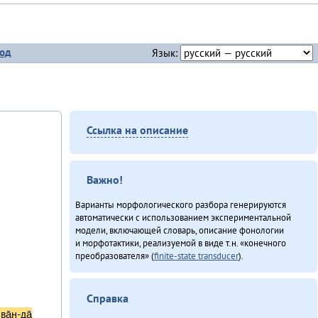
од
Язык:
Ссылка на описание
Важно!
Варианты морфологического разбора генерируются
автоматически с использованием экспериментальной
модели, включающей словарь, описание фонологии
и морфотактики, реализуемой в виде т.н. «конечного
преобразователя» (
finite-state transducer
).
Справка
лва̄н-да̄