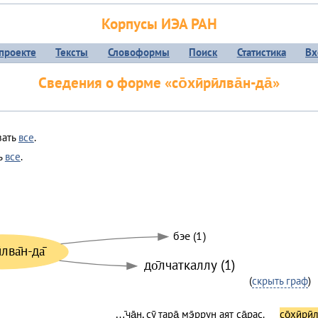
Корпусы ИЭА РАН
проекте
Тексты
Словоформы
Поиск
Статистика
Вх
Сведения о форме «со̄хӣрӣлва̄н-да̄»
зать
все
.
ть
все
.
бэе (1)
̄лва̄н-да̄
до̄лчаткаллу (1)
(
скрыть граф
)
…̄ча̄н, сӯ тара̄ мэ̄ррун аят са̄рас.
со̄хӣрӣ