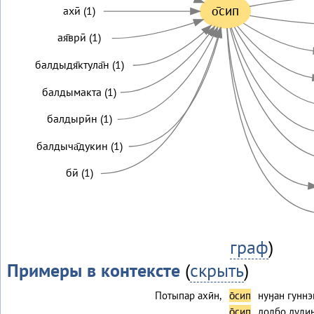
о̄сип
ахӣ (1)
ая̄врӣ (1)
балдыдя̄ктула̄н (1)
балдымакта (1)
балдырӣн (1)
балдыча̄дукин (1)
бӣ (1)
граф
)
Примеры в контексте
(
скрыть
)
Потыпар ахӣн,
о̄сип
нуӈан гуннэ
о̄сип
долбо дулин