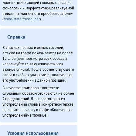
модели, включающей словарь, описание
фонологии и морфотактики, реализуемой
в виде т.н. «конечного преобразователя»
(
finite-state transducer
).
Справка
В списках правых и левых соседей,
а также на графе показываются не более
12 слов (для просмотра всех соседей
используйте ссылку «показать все»
в конце списка). После соответствующего
слова в скобках указывается количество
его употреблений в данной позиции.
В качестве примеров в контексте
случайным образом отбираются не более
7 предложений. Для просмотра всех
употреблений слова в конкретном тексте
щелкните по числу в графе «Количество
употреблений» в таблице.
Условия использования