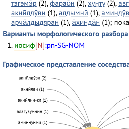
тэгэмэ̄р
(2),
фарао̄н
(2),
хуӈту
(2),
авг
акнӣлдӯви
(1),
алдымнӣ
(1),
аминдӯ
арча̄лдыдяран
(1),
а̄хинда̄н
(1); пок
Варианты морфологического разбора
иосиф
[N]
:pn-SG-NOM
Графическое представление соседств
акнӣлдӯви (2)
акнӣлви (1)
акнӣлин-ка (1)
алагӯвумнӣн (1)
аминнӯнми (1)