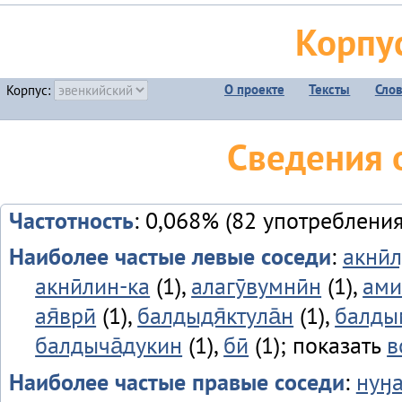
Корпу
О проекте
Тексты
Сло
Корпус:
Сведения 
Частотность
: 0,068% (82 употребления
Наиболее частые левые соседи
:
акнӣл
акнӣлин-ка
(1),
алагӯвумнӣн
(1),
ами
ая̄врӣ
(1),
балдыдя̄ктула̄н
(1),
балды
балдыча̄дукин
(1),
бӣ
(1); показать
в
Наиболее частые правые соседи
:
нуӈ