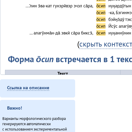
…̄лин э̄ва-кат гунэрӣвэр эчэл са̄ра,
о̄сип
нуӈардӯтын
о̄сип
-ка, Бэгинмэ
о̄сип
бэйӈэ̄дӯ тэк
о̄сип
Ӣсӯс алагу
… алагӯнма̄н-да̄ эвкӣ са̄ра биксэ̄,
о̄сип
нуӈаннӯнин 
(
скрыть контекс
Форма
о̄сип
встречается в 1 текс
Текст
Онё̄вувча̄л Библия Улгӯрилин (2011)
Ссылка на описание
Итого
Важно!
Варианты морфологического разбора
генерируются автоматически
с использованием экспериментальной