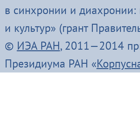
в синхронии и диахронии:
и культур» (грант Правите
©
ИЭА РАН
, 2011—2014 п
Президиума РАН «
Корпусн