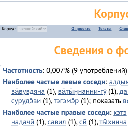
Корпу
О проекте
Тексты
Сло
Корпус:
Сведения о фо
Частотность
: 0,007% (9 употреблений)
Наиболее частые левые соседи
:
алдым
ва̄вувдяна
(1),
ва̄ты̄ӈнанни-гӯ
(1),
да
сурудэ̄ви
(1),
тэгэмэ̄р
(1); показать
в
Наиболее частые правые соседи
:
кэтэ
надачӣ
(1),
савил
(1),
сӣ
(1),
ты̄хинча