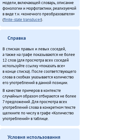
модели, включающей словарь, описание
фонологии и морфотактики, реализуемой
в виде т.н. «конечного преобразователя»
(
finite-state transducer
).
Справка
В списках правых и левых соседей,
а также на графе показываются не более
12 слов (для просмотра всех соседей
используйте ссылку «показать все»
в конце списка). После соответствующего
слова в скобках указывается количество
его употреблений в данной позиции.
В качестве примеров в контексте
случайным образом отбираются не более
7 предложений. Для просмотра всех
употреблений слова в конкретном тексте
щелкните по числу в графе «Количество
употреблений» в таблице.
Условия использования