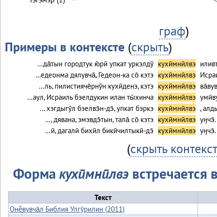
граф
)
Примеры в контексте
(
скрыть
)
…да̄тын городтук ю̄рӣ упкат уркэлдӯ
кухӣмнӣлвэ
иливт
…едеонма дялувча̄, Гедеон-ка со̄ кэтэ
кухӣмнӣлвэ
Исраи
…ль, пилистияче̄рнӯн кухӣденэ, кэтэ
кухӣмнӣлвэ
ва̄ву
…аул, Исраиль бэелдукин илан ты̄хинча
кухӣмнӣлвэ
умӣв
… хэгдыгӯл бэелвэ̄н-дэ̄, упкат бэркэ
кухӣмнӣлвэ
, алд
…, дявана, эмэвдэ̄тын, тала̄ со̄ кэтэ
кухӣмнӣлвэ
уӈчэ̄.
…ӣ, дагалӣ бихӣл бикӣчилтыкӣ-дэ̄
кухӣмнӣлвэ
уӈчэ̄.
(
скрыть контекс
Форма
кухӣмнӣлвэ
встречается в
Текст
Онё̄вувча̄л Библия Улгӯрилин (2011)