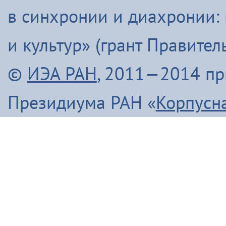
в синхронии и диахронии:
и культур» (грант Правите
©
ИЭА РАН
, 2011—2014 п
Президиума РАН «
Корпусн