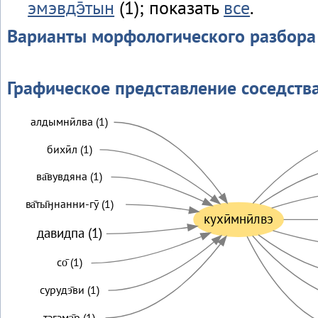
эмэвдэ̄тын
(1); показать
все
.
Варианты морфологического разбора
Графическое представление соседств
алдымнӣлва (1)
бихӣл (1)
ва̄вувдяна (1)
ва̄ты̄ӈнанни-гӯ (1)
кухӣмнӣлвэ
давидпа (1)
со̄ (1)
сурудэ̄ви (1)
тэгэмэ̄р (1)