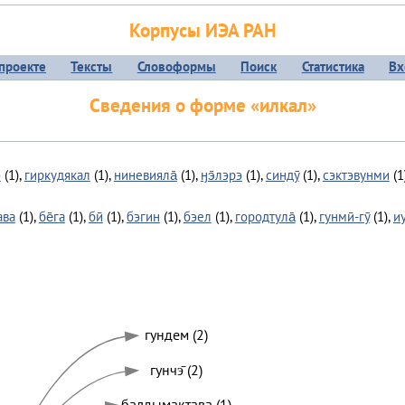
Корпусы ИЭА РАН
проекте
Тексты
Словоформы
Поиск
Статистика
Вх
Сведения о форме «илкал»
э
(1),
гиркудякал
(1),
ниневияла̄
(1),
ӈэ̄лэрэ
(1),
синдӯ
(1),
сэктэвунми
(1
ава
(1),
бе̄га
(1),
бӣ
(1),
бэгин
(1),
бэел
(1),
городтула̄
(1),
гунмӣ-гӯ
(1),
и
гундем (2)
гунчэ̄ (2)
балдымактава (1)