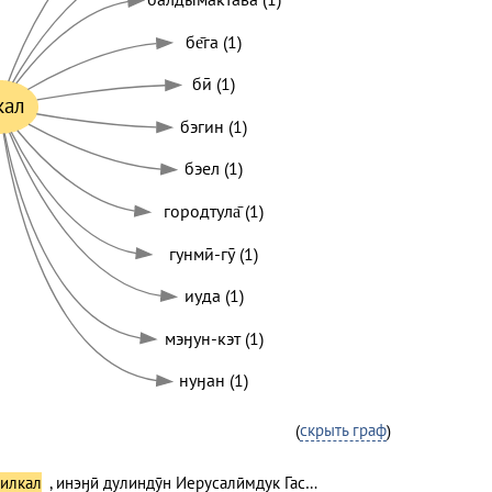
бе̄га (1)
бӣ (1)
кал
бэгин (1)
бэел (1)
городтула̄ (1)
гунмӣ-гӯ (1)
иуда (1)
мэӈун-кэт (1)
нуӈан (1)
(
скрыть граф
)
илкал
, инэӈӣ дулиндӯн Иерусалӣмдук Гас…