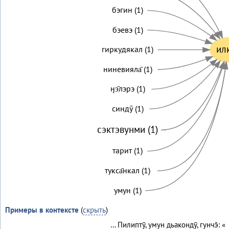
бэгин (1)
бэевэ (1)
ил
гиркудякал (1)
ниневияла̄ (1)
ӈэ̄лэрэ (1)
синдӯ (1)
сэктэвунми (1)
тарит (1)
тукса̄нкал (1)
умун (1)
Примеры в контексте
(
скрыть
)
… Пилиптӯ, умун дьакондӯ, гунчэ̄: «