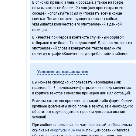
В списках правых и левых соседей, а также на графе
показываются не более 12 слов (для просмотра всех
соседей используйте ссылку «показать все» в конце
списка). После соответствующего слова в скобках
указывается количество его употреблений в данной
позиции.
В качестве примеров в контексте случайным образом
отбираются не более 7 предложений. Для просмотра всех
употреблений слова в конкретном тексте щелкните
по числу в графе «Количество употреблений» в таблице.
Условия использования
Вы можете свободно использовать небольшие (как
правило, 1—3 предложения) отрывки из представленных
в корпусе текстов в качестве примеров или иллюстраций.
Если вы хотите воспроизвести в какой-либо форме более
крупные фрагменты либо полные тексты, вам необходимо
обратиться к руководителю проекта для согласования
условий.
При любом использовании материалов сайта обязательна
ссылка на «
Корпусы ИЭА РАН
», при цитировании текстов
обязательно указывать название и имя исполнителя.