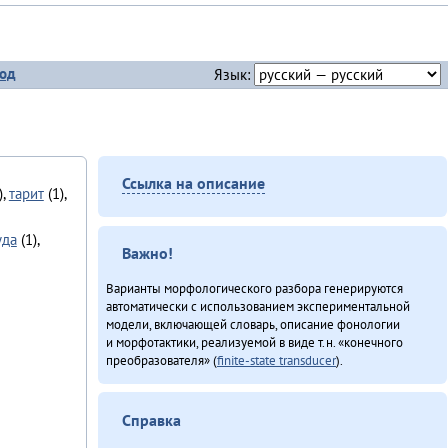
од
Язык:
Ссылка на описание
),
тарит
(1),
уда
(1),
Важно!
Варианты морфологического разбора генерируются
автоматически с использованием экспериментальной
модели, включающей словарь, описание фонологии
и морфотактики, реализуемой в виде т.н. «конечного
преобразователя» (
finite-state transducer
).
Справка