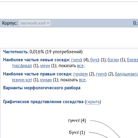
О 
Корпус:
Частотность
: 0,016% (19 употреблений)
Наиболее частые левые соседи
:
гунчэ̄
(4),
бучэ̄
(1),
бэгин
(1),
бэев
тукса̄нкал
(1),
умун
(1); показать
все
.
Наиболее частые правые соседи
:
гундем
(2),
гунчэ̄
(2),
балдымакт
мэӈун-кэт
(1),
нуӈан
(1); показать
все
.
Варианты морфологического разбора
Графическое представление соседства
(
скрыть
)
гунчэ̄ (4)
бучэ̄ (1)