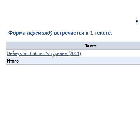
(
с
Форма
иеремиядӯ
встречается в 1 тексте:
Текст
Онё̄вувча̄л Библия Улгӯрилин (2011)
Итого