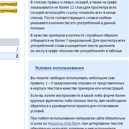
В списках правых и левых соседей, а также на графе
еремиядӯ
показываются не более 12 слов (для просмотра всех
еремиядӯ
соседей используйте ссылку «показать все» в конце
списка). После соответствующего слова в скобках
указывается количество его употреблений в данной
позиции.
В качестве примеров в контексте случайным образом
отбираются не более 7 предложений. Для просмотра всех
употреблений слова в конкретном тексте щелкните
2
по числу в графе «Количество употреблений» в таблице.
2
Условия использования
Вы можете свободно использовать небольшие (как
правило, 1—3 предложения) отрывки из представленных
в корпусе текстов в качестве примеров или иллюстраций.
Если вы хотите воспроизвести в какой-либо форме более
крупные фрагменты либо полные тексты, вам необходимо
обратиться к руководителю проекта для согласования
условий.
При любом использовании материалов сайта обязательна
ссылка на «
Корпусы ИЭА РАН
», при цитировании текстов
обязательно указывать название и имя исполнителя.