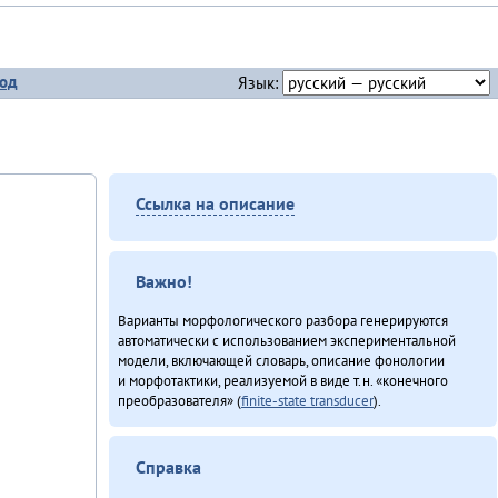
од
Язык:
Ссылка на описание
Важно!
Варианты морфологического разбора генерируются
автоматически с использованием экспериментальной
модели, включающей словарь, описание фонологии
и морфотактики, реализуемой в виде т.н. «конечного
преобразователя» (
finite-state transducer
).
Справка