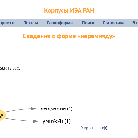
Корпусы ИЭА РАН
проекте
Тексты
Словоформы
Поиск
Статистика
Вх
Сведения о форме «иеремиядӯ»
казать
все
.
дегды̄чэ̄лэ̄н (1)
ӯ
умнэ̄кэ̄н (1)
(
скрыть граф
)