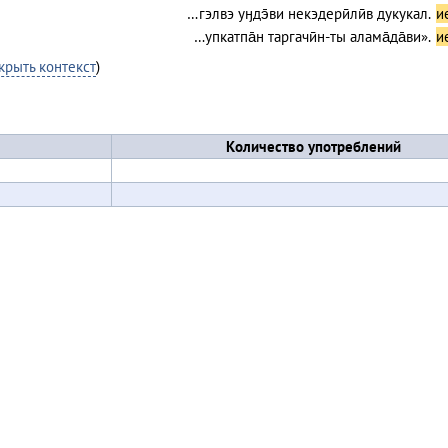
…гэлвэ уӈдэ̄ви некэдерӣлӣв дукукал.
и
…упкатпа̄н таргачӣн-ты алама̄да̄ви».
и
крыть контекст
)
Количество употреблений