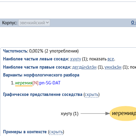
О 
Корпус:
Частотность
: 0,002% (2 употребления)
Наиболее частые левые соседи
:
хуӈту
(1); показать
все
.
Наиболее частые правые соседи
:
дегды̄чэ̄лэ̄н
(1),
умнэ̄кэ̄н
(1); по
Варианты морфологического разбора
иеремия
[N]
:pn-SG-DAT
Графическое представление соседства
(
скрыть
)
иеремияд
хуӈту (1)
Примеры в контексте
(
скрыть
)