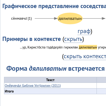
Графическое представление соседств
дялилватын
сӣнмавча̄ (1)
граф
)
Примеры в контексте
(
скрыть
)
…ур, Киристо̄спа тэде̄дерӣл гиркилви
дялилватын
угири
(
скрыть контекс
Форма
дялилватын
встречается 
Текст
Онё̄вувча̄л Библия Улгӯрилин (2011)
Итого