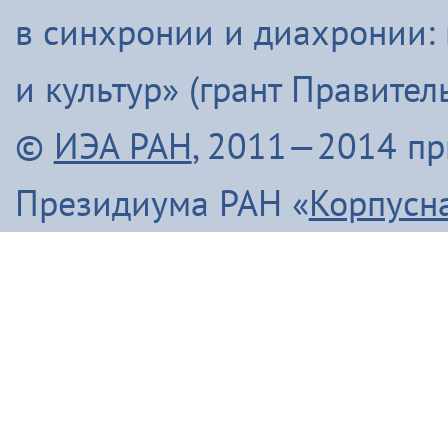
в синхронии и диахронии:
и культур» (грант Правите
©
ИЭА РАН
, 2011—2014 п
Президиума РАН «
Корпусн