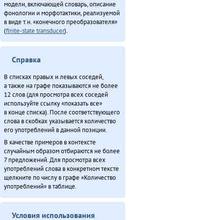
модели, включающей словарь, описание
фонологии и морфотактики, реализуемой
в виде т.н. «конечного преобразователя»
(
finite-state transducer
).
Справка
В списках правых и левых соседей,
а также на графе показываются не более
12 слов (для просмотра всех соседей
используйте ссылку «показать все»
в конце списка). После соответствующего
слова в скобках указывается количество
его употреблений в данной позиции.
В качестве примеров в контексте
случайным образом отбираются не более
7 предложений. Для просмотра всех
употреблений слова в конкретном тексте
щелкните по числу в графе «Количество
употреблений» в таблице.
Условия использования