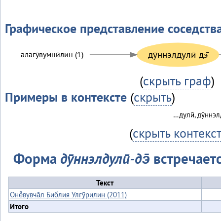
Графическое представление соседств
дӯннэлдулӣ-дэ̄
алагӯвумнӣлин (1)
(
скрыть граф
)
Примеры в контексте
(
скрыть
)
…дулӣ, дӯннэлд
(
скрыть контекс
Форма
дӯннэлдулӣ-дэ̄
встречаетс
Текст
Онё̄вувча̄л Библия Улгӯрилин (2011)
Итого