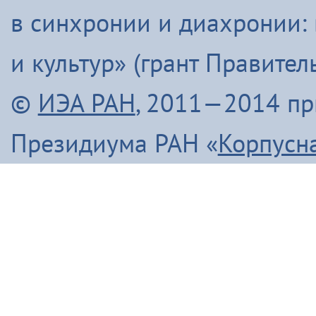
в синхронии и диахронии:
и культур» (грант Правите
©
ИЭА РАН
, 2011—2014 п
Президиума РАН «
Корпусн