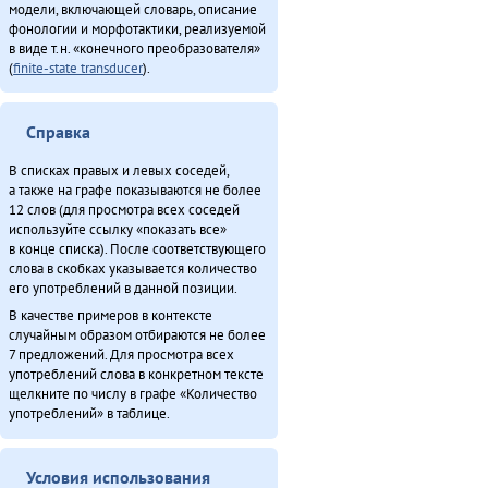
модели, включающей словарь, описание
фонологии и морфотактики, реализуемой
в виде т.н. «конечного преобразователя»
(
finite-state transducer
).
Справка
В списках правых и левых соседей,
а также на графе показываются не более
12 слов (для просмотра всех соседей
используйте ссылку «показать все»
в конце списка). После соответствующего
слова в скобках указывается количество
его употреблений в данной позиции.
В качестве примеров в контексте
случайным образом отбираются не более
7 предложений. Для просмотра всех
употреблений слова в конкретном тексте
щелкните по числу в графе «Количество
употреблений» в таблице.
Условия использования