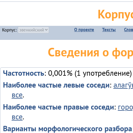
Корпу
О проекте
Тексты
Сло
Корпус:
Сведения о форм
Частотность
: 0,001% (1 употребление)
Наиболее частые левые соседи
:
алагу
все
.
Наиболее частые правые соседи
:
горо
все
.
Варианты морфологического разбора