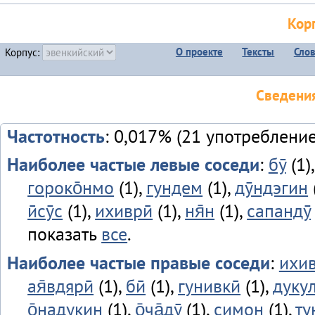
Кор
О проекте
Тексты
Сло
Корпус:
Сведения
Частотность
: 0,017% (21 употребление
Наиболее частые левые соседи
:
бӯ
(1)
гороко̄нмо
(1),
гундем
(1),
дӯндэгин
ӣсӯс
(1),
ихиврӣ
(1),
ня̄н
(1),
сапандӯ
показать
все
.
Наиболее частые правые соседи
:
ихив
ая̄вдярӣ
(1),
бӣ
(1),
гунивкӣ
(1),
дуку
о̄надукин
(1),
о̄ча̄дӯ
(1),
симон
(1),
ту