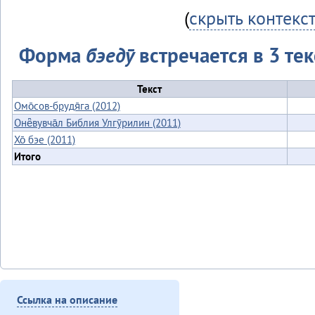
(
скрыть контекс
Форма
бэедӯ
встречается в 3 тек
Текст
Омо̄сов-брудя̄га (2012)
Онё̄вувча̄л Библия Улгӯрилин (2011)
Хо̄ бэе (2011)
Итого
Ссылка на описание