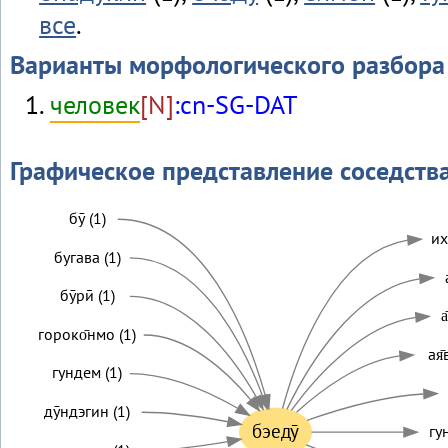
все
.
Варианты морфологического разбора
человек
[N]
:cn-SG-DAT
Графическое представление соседств
бӯ (1)
их
бугава (1)
бӯрӣ (1)
а
гороко̄нмо (1)
ая̄
гундем (1)
дӯндэгин (1)
бэедӯ
гу