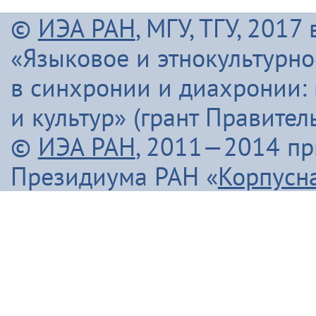
©
ИЭА РАН
, МГУ, ТГУ, 201
«Языковое и этнокультурн
в синхронии и диахронии:
и культур» (грант Правите
©
ИЭА РАН
, 2011—2014 п
Президиума РАН «
Корпусн