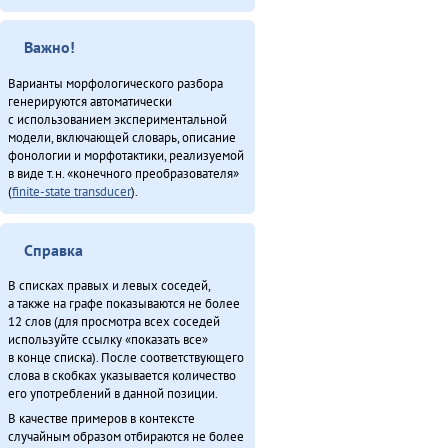
Важно!
Варианты морфологического разбора
генерируются автоматически
с использованием экспериментальной
модели, включающей словарь, описание
фонологии и морфотактики, реализуемой
в виде т.н. «конечного преобразователя»
(
finite-state transducer
).
Справка
В списках правых и левых соседей,
а также на графе показываются не более
12 слов (для просмотра всех соседей
используйте ссылку «показать все»
в конце списка). После соответствующего
слова в скобках указывается количество
его употреблений в данной позиции.
В качестве примеров в контексте
случайным образом отбираются не более