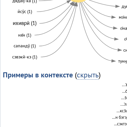
дядаӈ-ка (1)
ду
ӣсӯс (1)
мэ̄н
ихиврӣ (1)
о̄н
ня̄н (1)
о̄
сапандӯ (1)
с
сэвэкӣ-кэ (1)
тунӈ
Примеры в контексте
(
скрыть
)
…̄в
…о
…э̄
…̄л
…ксэ̄
…н бэгэ
…сэктэ