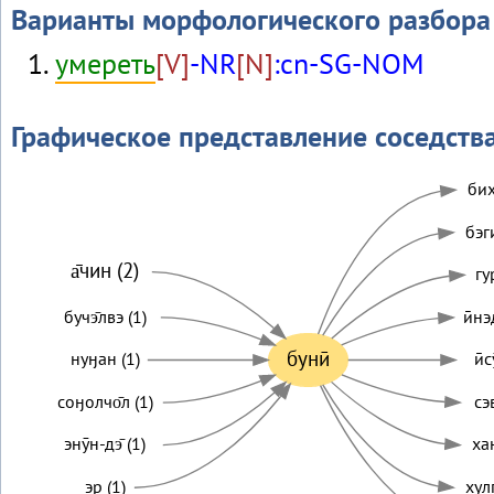
Варианты морфологического разбора
умереть
[V]
-NR
[N]
:cn-SG-NOM
Графическое представление соседств
бих
бэги
а̄чин (2)
гу
бучэ̄лвэ (1)
ӣнэ
бунӣ
нуӈан (1)
ӣс
соӈолчо̄л (1)
сэ
энӯн-дэ̄ (1)
хан
эр (1)
хулг