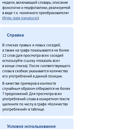
модели, включающей словарь, описание
фонологии и морфотактики, реализуемой
в виде т.н. «конечного преобразователя»
(
finite-state transducer
).
Справка
В списках правых и левых соседей,
а также на графе показываются не более
12 слов (для просмотра всех соседей
используйте ссылку «показать все»
в конце списка). После соответствующего
слова в скобках указывается количество
его употреблений в данной позиции.
В качестве примеров в контексте
случайным образом отбираются не более
7 предложений. Для просмотра всех
употреблений слова в конкретном тексте
щелкните по числу в графе «Количество
употреблений» в таблице.
Условия использования