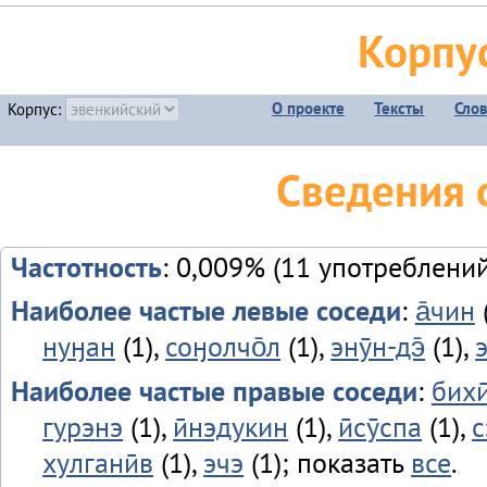
Корпу
О проекте
Тексты
Сло
Корпус:
Сведения 
Частотность
: 0,009% (11 употреблений
Наиболее частые левые соседи
:
а̄чин
нуӈан
(1),
соӈолчо̄л
(1),
энӯн-дэ̄
(1),
Наиболее частые правые соседи
:
бихи
гурэнэ
(1),
ӣнэдукин
(1),
ӣсӯспа
(1),
с
хулганӣв
(1),
эчэ
(1); показать
все
.