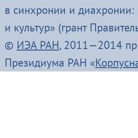
в синхронии и диахронии:
и культур» (грант Правите
©
ИЭА РАН
, 2011—2014 п
Президиума РАН «
Корпусн