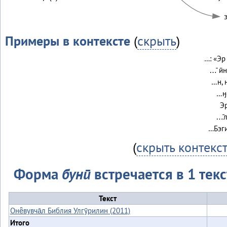
Примеры в контексте
(
скрыть
)
…: «Эр
…̄ ӣ
…н, 
…ӈо
Эр
…̄л
…Бэги
(
скрыть контекс
Форма
бунӣ
встречается в 1 текс
Текст
Онё̄вувча̄л Библия Улгӯрилин (2011)
Итого