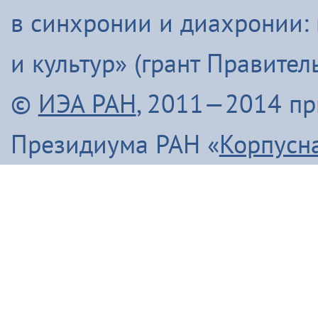
в синхронии и диахронии:
и культур» (грант Правите
©
ИЭА РАН
, 2011—2014 п
Президиума РАН «
Корпусн