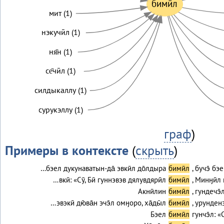
бимӣл
мит (1)
нэкучӣл (1)
ня̄н (1)
се̄чӣл (1)
силдыкаллу (1)
сурукэллу (1)
граф
)
Примеры в контексте
(
скрыть
)
…бэел дукунаватын-да̄ эвкӣл до̄лдыра
бимӣл
, бучэ̄ бэ
…вкӣ: «Сӯ, Бӣ гуннэвэв дялувдярӣл
бимӣл
, Минӈӣл
Акнӣлин
бимӣл
, гундечэ
…эвэкӣ дю̄ва̄н эчэ̄л омӈоро, ха̄ды̄л
бимӣл
, урунденэ
Бэел
бимӣл
гунчэ̄л: «