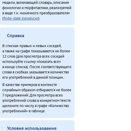
модели, включающей словарь, описание
фонологии и морфотактики, реализуемой
в виде т.н. «конечного преобразователя»
(
finite-state transducer
).
Справка
В списках правых и левых соседей,
а также на графе показываются не более
12 слов (для просмотра всех соседей
используйте ссылку «показать все»
в конце списка). После соответствующего
слова в скобках указывается количество
его употреблений в данной позиции.
В качестве примеров в контексте
случайным образом отбираются не более
7 предложений. Для просмотра всех
употреблений слова в конкретном тексте
щелкните по числу в графе «Количество
употреблений» в таблице.
Условия использования