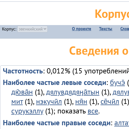
Корпу
О проекте
Тексты
Сло
Корпус:
Сведения о
Частотность
: 0,012% (15 употреблений
Наиболее частые левые соседи
:
бучэ̄
(
дю̄ва̄н
(1),
дялувдядяӈа̄тын
(1),
дялу
мит
(1),
нэкучӣл
(1),
ня̄н
(1),
се̄чӣл
(1
сурукэллу
(1); показать
все
.
Наиболее частые правые соседи
:
алта