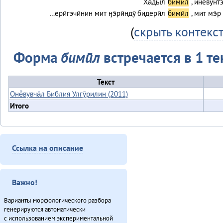
Ха̄ды̄л
бимӣл
, иневунт
…ерӣгэчӣнин мит ӈэ̄рӣндӯ бидерӣл
бимӣл
, мит мэ̄р
(
скрыть контекс
Форма
бимӣл
встречается в 1 те
Текст
Онё̄вувча̄л Библия Улгӯрилин (2011)
Итого
Ссылка на описание
Важно!
Варианты морфологического разбора
генерируются автоматически
с использованием экспериментальной