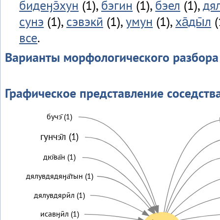
бидеӈэ̄хун
(1),
бэгин
(1),
бэел
(1),
дял
сунэ
(1),
сэвэкӣ
(1),
умун
(1),
ха̄ды̄л
(
все
.
Варианты морфологического разбора
Графическое представление соседств
бучэ̄ (1)
гунчэ̄л (1)
дю̄ва̄н (1)
дялувдядяӈа̄тын (1)
дялувдярӣл (1)
исавӈӣл (1)