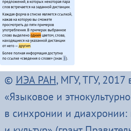
предложений, в которых некоторая пара
слов встречается на заданной дистанции.
Каждая форма в списке является ссылкой,
нажав на которую вы сможете
просмотреть до пяти примеров
употребления. В примерах выбранное
слово выделено
одним
цветом, слова,
находящиеся на указанной дистанции
от него —
другим
.
Более полная информация доступна
по ссылке «сведения о слове» (знак
ℹ
).
©
ИЭА РАН
, МГУ, ТГУ, 201
«Языковое и этнокультурн
в синхронии и диахронии:
и культур» (грант Правите