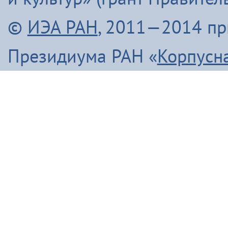
©
ИЭА РАН
, 2011—2014 п
Президиума РАН «
Корпусн