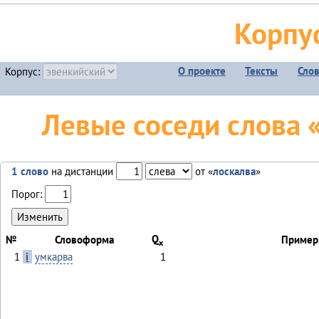
Корпу
О проекте
Тексты
Сло
Корпус:
Левые соседи слова «
1 слово
на дистанции
от «
лоскалва
»
Порог:
Q
№
Словоформа
Пример
x
1
i
умкарва
1