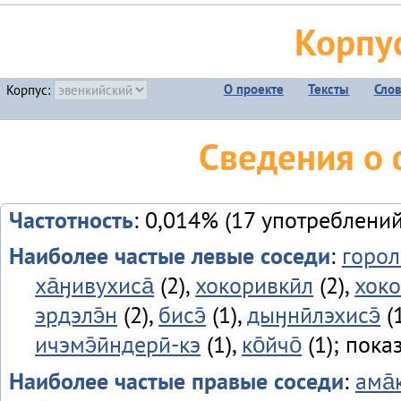
Корпу
О проекте
Тексты
Сло
Корпус:
Сведения о 
Частотность
: 0,014% (17 употреблений
Наиболее частые левые соседи
:
горол
ха̄ӈивухиса̄
(2),
хокоривкӣл
(2),
хок
эрдэлэ̄н
(2),
бисэ̄
(1),
дыӈнӣлэхисэ̄
(
ичэмэ̄ӣндерӣ-кэ
(1),
ко̄йчо̄
(1); пока
Наиболее частые правые соседи
:
ама̄