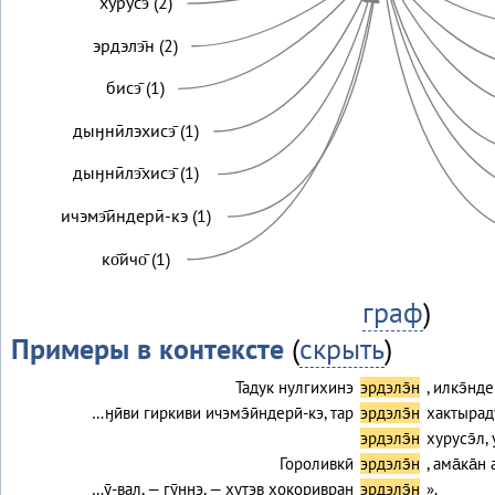
хурусэ̄ (2)
эрдэлэ̄н (2)
бисэ̄ (1)
дыӈнӣлэхисэ̄ (1)
дыӈнӣлэ̄хисэ̄ (1)
ичэмэ̄ӣндерӣ-кэ (1)
ко̄йчо̄ (1)
граф
)
Примеры в контексте
(
скрыть
)
Тадук нулгихинэ
эрдэлэ̄н
, илкэ̄нде
…ӈӣви гиркиви ичэмэ̄ӣндерӣ-кэ, тар
эрдэлэ̄н
хактыраду
эрдэлэ̄н
хурусэ̄л,
Гороливкӣ
эрдэлэ̄н
, ама̄ка̄н
…ӯ-вал, — гӯннэ, — хутэв хокоривран
эрдэлэ̄н
».