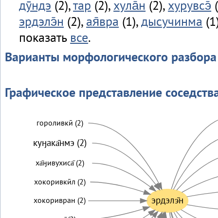
дӯндэ
(2),
тар
(2),
хула̄н
(2),
хурувсэ̄
(
эрдэлэ̄н
(2),
ая̄вра
(1),
дысучинма
(1
показать
все
.
Варианты морфологического разбора
Графическое представление соседств
гороливкӣ (2)
куӈака̄нмэ (2)
ха̄ӈивухиса̄ (2)
хокоривкӣл (2)
эрдэлэ̄н
хокоривран (2)