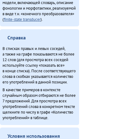
модели, включающей словарь, описание
фонологии и морфотактики, реализуемой
в виде т.н. «конечного преобразователя»
(
finite-state transducer
).
Справка
В списках правых и левых соседей,
а также на графе показываются не более
12 слов (для просмотра всех соседей
используйте ссылку «показать все»
в конце списка). После соответствующего
слова в скобках указывается количество
его употреблений в данной позиции.
В качестве примеров в контексте
случайным образом отбираются не более
7 предложений. Для просмотра всех
употреблений слова в конкретном тексте
щелкните по числу в графе «Количество
употреблений» в таблице.
Условия использования