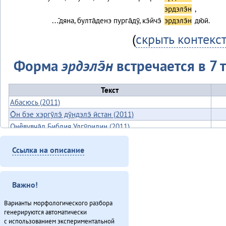
эрдэлэ̄н
,
…̄дяна, булта̄денэ пурга̄дӯ, кэ̄йчэ̄
эрдэлэ̄н
дю̄ӣ.
(
скрыть контекс
Форма
эрдэлэ̄н
встречается в 7 т
Текст
Абасюсь (2011)
О̄н бэе хэргӯлэ̄ дӯндэлэ̄ ӣстан (2011)
Онё̄вувча̄л Библия Улгӯрилин (2011)
Упкатңи илэл Буга̄ду бидерӣтын (2009)
Ссылка на описание
Урэ̄н-дэ̄ Уӈко̄вул (2011)
Хо̄ бэе (2011)
Хула̄н-улэ̄к (2011)
Важно!
Итого
Варианты морфологического разбора
генерируются автоматически
с использованием экспериментальной