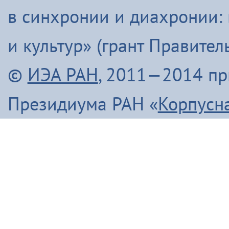
в синхронии и диахронии:
и культур» (грант Правите
©
ИЭА РАН
, 2011—2014 п
Президиума РАН «
Корпусн