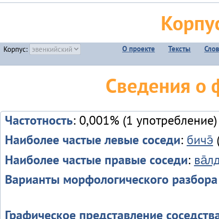
Корпу
О проекте
Тексты
Сло
Корпус:
Сведения о ф
Частотность
: 0,001% (1 употребление)
Наиболее частые левые соседи
:
бичэ̄
(
Наиболее частые правые соседи
:
ва̄лд
Варианты морфологического разбора
Графическое представление соседств