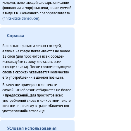
модели, включающей словарь, описание
фонологии и морфотактики, реализуемой
в виде т.н. «конечного преобразователя»
(
finite-state transducer
).
Справка
В списках правых и левых соседей,
а также на графе показываются не более
12 слов (для просмотра всех соседей
используйте ссылку «показать все»
в конце списка). После соответствующего
слова в скобках указывается количество
его употреблений в данной позиции.
В качестве примеров в контексте
случайным образом отбираются не более
7 предложений. Для просмотра всех
употреблений слова в конкретном тексте
щелкните по числу в графе «Количество
употреблений» в таблице.
Условия использования