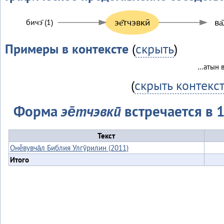
эе̄тчэвкӣ
ва
бичэ̄ (1)
Примеры в контексте
(
скрыть
)
…атын ва
(
скрыть контекс
Форма
эе̄тчэвкӣ
встречается в 1
Текст
Онё̄вувча̄л Библия Улгӯрилин (2011)
Итого