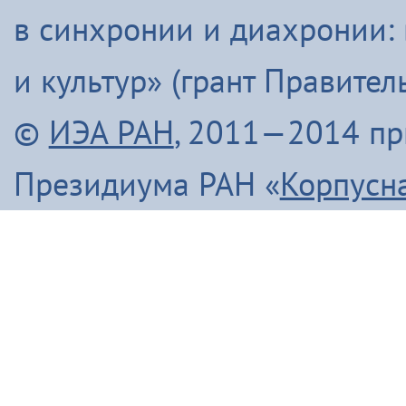
в синхронии и диахронии:
и культур» (грант Правите
©
ИЭА РАН
, 2011—2014 п
Президиума РАН «
Корпусн