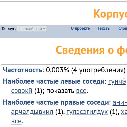
Корпу
О проекте
Тексты
Сло
Корпус:
Сведения о ф
Частотность
: 0,003% (4 употребления)
Наиболее частые левые соседи
:
гунчэ̄
сэвэкӣ
(1); показать
все
.
Наиболее частые правые соседи
:
анӣ
арчалдывкил
(1),
гулэсэгилдук
(1),
х
все
.