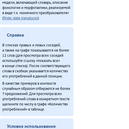
модели, включающей словарь, описание
фонологии и морфотактики, реализуемой
в виде т.н. «конечного преобразователя»
(
finite-state transducer
).
Справка
В списках правых и левых соседей,
а также на графе показываются не более
12 слов (для просмотра всех соседей
используйте ссылку «показать все»
в конце списка). После соответствующего
слова в скобках указывается количество
его употреблений в данной позиции.
В качестве примеров в контексте
случайным образом отбираются не более
7 предложений. Для просмотра всех
употреблений слова в конкретном тексте
щелкните по числу в графе «Количество
употреблений» в таблице.
Условия использования