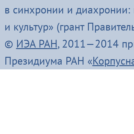
в синхронии и диахронии:
и культур» (грант Правите
©
ИЭА РАН
, 2011—2014 п
Президиума РАН «
Корпусн