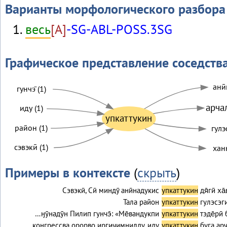
Варианты морфологического разбора
весь
[A]
-SG-ABL-POSS.3SG
Графическое представление соседств
анӣ
гунчэ̄ (1)
арча
иду (1)
упкаттукин
район (1)
гулэ
сэвэкӣ (1)
ханӈ
Примеры в контексте
(
скрыть
)
Сэвэкӣ, Сӣ миндӯ анӣнадукис
упкаттукин
дя̄гӣ ха
Тала район
упкаттукин
гулэсэг
…ӈӯнадӯн Пилип гунчэ̄: «Ме̄вандукпи
упкаттукин
тэде̄рӣ 
… конгрессва орорво иргичимнилду, иду
упкаттукин
буга ар