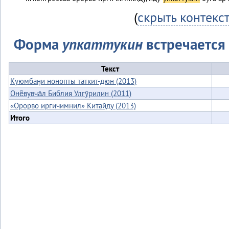
(
скрыть контекс
Форма
упкаттукин
встречается 
Текст
Куюмбаӈи нонопты таткит-дюн (2013)
Онё̄вувча̄л Библия Улгӯрилин (2011)
«Орорво иргичимнил» Китайду (2013)
Итого