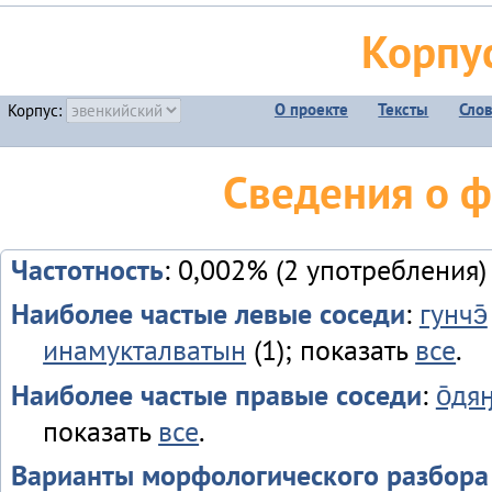
Корпу
О проекте
Тексты
Сло
Корпус:
Сведения о ф
Частотность
: 0,002% (2 употребления)
Наиболее частые левые соседи
:
гунчэ̄
инамукталватын
(1); показать
все
.
Наиболее частые правые соседи
:
о̄дя
показать
все
.
Варианты морфологического разбора