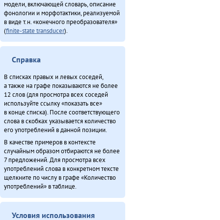
модели, включающей словарь, описание
фонологии и морфотактики, реализуемой
в виде т.н. «конечного преобразователя»
(
finite-state transducer
).
Справка
В списках правых и левых соседей,
а также на графе показываются не более
12 слов (для просмотра всех соседей
используйте ссылку «показать все»
в конце списка). После соответствующего
слова в скобках указывается количество
его употреблений в данной позиции.
В качестве примеров в контексте
случайным образом отбираются не более
7 предложений. Для просмотра всех
употреблений слова в конкретном тексте
щелкните по числу в графе «Количество
употреблений» в таблице.
Условия использования