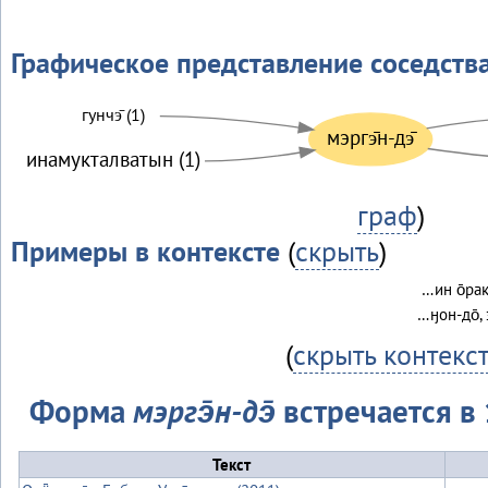
Графическое представление соседств
гунчэ̄ (1)
мэргэ̄н-дэ̄
инамукталватын (1)
граф
)
Примеры в контексте
(
скрыть
)
…ин о̄раки
…ӈон-до̄, 
(
скрыть контекс
Форма
мэргэ̄н-дэ̄
встречается в 
Текст