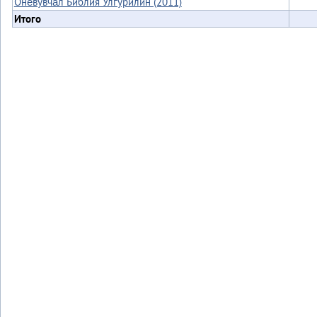
Онё̄вувча̄л Библия Улгӯрилин (2011)
Итого