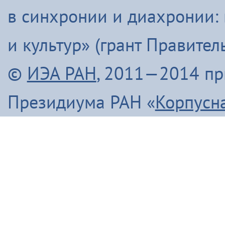
в синхронии и диахронии:
и культур» (грант Правите
©
ИЭА РАН
, 2011—2014 п
Президиума РАН «
Корпусн