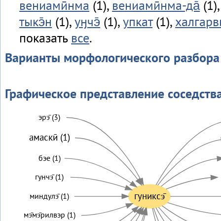
вениамӣнма
(1),
вениамӣнма-да̄
(1)
тыкэ̄н
(1),
уӈчэ̄
(1),
упкат
(1),
халгарв
показать
все
.
Варианты морфологического разбора
Графическое представление соседств
эрэ̄ (3)
амаскӣ (1)
бэе (1)
гунчэ̄ (1)
гуниксэ̄
миндулэ̄ (1)
мэ̄мэ̄рилвэр (1)