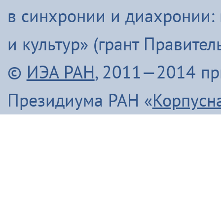
в синхронии и диахронии:
и культур» (грант Правите
©
ИЭА РАН
, 2011—2014 п
Президиума РАН «
Корпусн