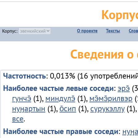
Корпу
О проекте
Тексты
Сло
Корпус:
Сведения о 
Частотность
: 0,013% (16 употреблений
Наиболее частые левые соседи
:
эрэ̄
(3
гунчэ̄
(1),
миндулэ̄
(1),
мэ̄мэ̄рилвэр
(
нуӈартын
(1),
о̄сип
(1),
сурукэллу
(1)
все
.
Наиболее частые правые соседи
:
нуӈ