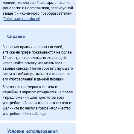
модели, включающей словарь, описание
фонологии и морфотактики, реализуемой
в виде т.н. «конечного преобразователя»
(
finite-state transducer
).
Справка
В списках правых и левых соседей,
а также на графе показываются не более
12 слов (для просмотра всех соседей
используйте ссылку «показать все»
в конце списка). После соответствующего
слова в скобках указывается количество
его употреблений в данной позиции.
В качестве примеров в контексте
случайным образом отбираются не более
7 предложений. Для просмотра всех
употреблений слова в конкретном тексте
щелкните по числу в графе «Количество
употреблений» в таблице.
Условия использования