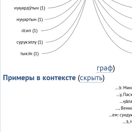
нуӈардӯтын (1)
нуӈартын (1)
о̄сип (1)
сурукэллу (1)
тыкэ̄н (1)
граф
)
Примеры в контексте
(
скрыть
)
…э̄: Мин
…у, Пасх
…ӈа̄ла
…, Вениа
…ем: сунду
…э̄, 