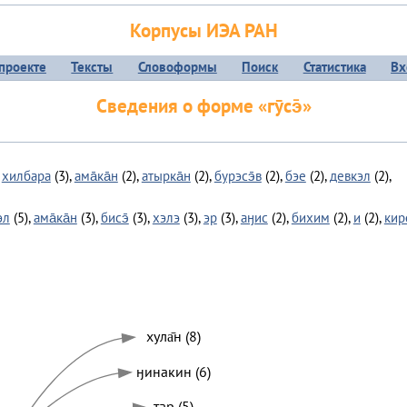
Корпусы ИЭА РАН
проекте
Тексты
Словоформы
Поиск
Статистика
Вх
Сведения о форме «гӯсэ̄»
,
хилбара
(3),
ама̄ка̄н
(2),
атырка̄н
(2),
бурэсэ̄в
(2),
бэе
(2),
девкэл
(2),
эл
(5),
ама̄ка̄н
(3),
бисэ̄
(3),
хэлэ
(3),
эр
(3),
аӈис
(2),
бихим
(2),
и
(2),
кире
хула̄н (8)
ӈинакин (6)
тар (5)