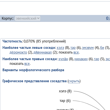
О 
Корпус:
Частотность
: 0,070% (85 употреблений)
Наиболее частые левые соседи
:
хэлэ
(8),
тар
(6),
эмэвум
(4),
би
(3)
дёромокто
(2),
дя̄вуӈнакал
(2); показать
все
.
Наиболее частые правые соседи
:
хула̄н
(8),
ӈинакин
(6),
тар
(5),
эк
показать
все
.
Варианты морфологического разбора
Графическое представление соседства
(
скрыть
)
хэлэ (8)
тар (6)
эмэвум (4)