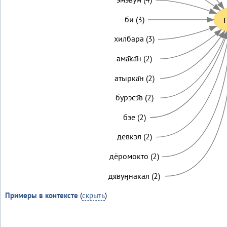
г
би (3)
хилбара (3)
ама̄ка̄н (2)
атырка̄н (2)
бурэсэ̄в (2)
бэе (2)
девкэл (2)
дёромокто (2)
дя̄вуӈнакал (2)
Примеры в контексте
(
скрыть
)