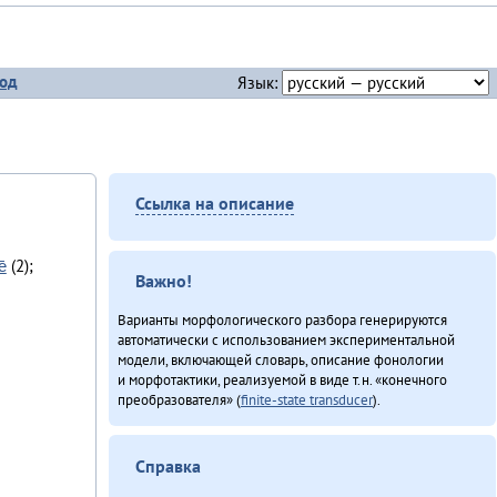
од
Язык:
Ссылка на описание
̄
(2);
Важно!
Варианты морфологического разбора генерируются
автоматически с использованием экспериментальной
модели, включающей словарь, описание фонологии
и морфотактики, реализуемой в виде т.н. «конечного
преобразователя» (
finite-state transducer
).
Справка