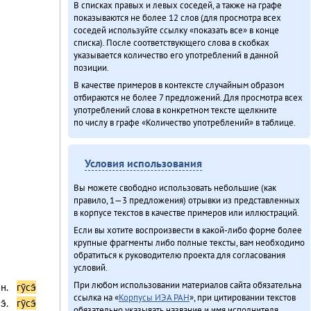
В списках правых и левых соседей, а также на графе
показываются не более 12 слов (для просмотра всех
соседей используйте ссылку «показать все» в конце
списка). После соответствующего слова в скобках
указывается количество его употреблений в данной
позиции.
В качестве примеров в контексте случайным образом
отбираются не более 7 предложений. Для просмотра всех
употреблений слова в конкретном тексте щелкните
по числу в графе «Количество употреблений» в таблице.
Условия использования
Вы можете свободно использовать небольшие (как
правило, 1—3 предложения) отрывки из представленных
в корпусе текстов в качестве примеров или иллюстраций.
Если вы хотите воспроизвести в какой-либо форме более
крупные фрагменты либо полные тексты, вам необходимо
обратиться к руководителю проекта для согласования
условий.
При любом использовании материалов сайта обязательна
н.
гӯсэ̄
ссылка на «
Корпусы ИЭА РАН
», при цитировании текстов
э̄.
гӯсэ̄
обязательно указывать название и имя исполнителя.