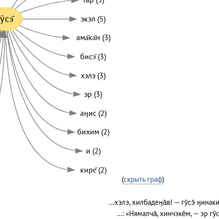
ӯсэ̄
экэл (5)
ама̄ка̄н (3)
бисэ̄ (3)
хэлэ (3)
эр (3)
аӈис (2)
бихим (2)
и (2)
кире̄ (2)
(
скрыть граф
)
…хэлэ, хилбадеӈа̄в! — гӯсэ̄ ӈинаки
…: «Нямалча̄, хинчэке̄м, — эр гӯс