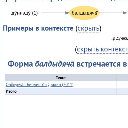
дӯннэдӯ (1)
балдыдяча̄
Примеры в контексте
(
скрыть
)
…р дӯннэд
(
скрыть контекс
Форма
балдыдяча̄
встречается в 
Текст
Онё̄вувча̄л Библия Улгӯрилин (2011)
Итого