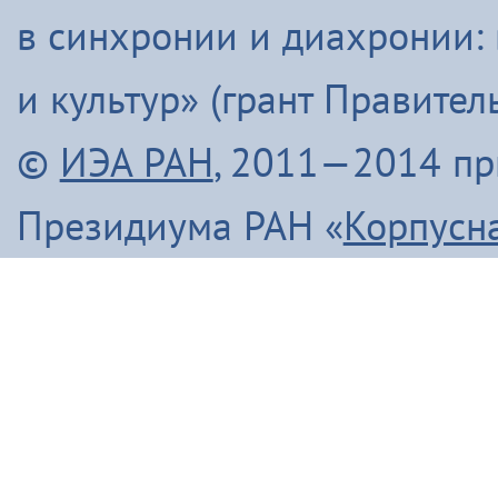
в синхронии и диахронии:
и культур» (грант Правите
©
ИЭА РАН
, 2011—2014 п
Президиума РАН «
Корпусн