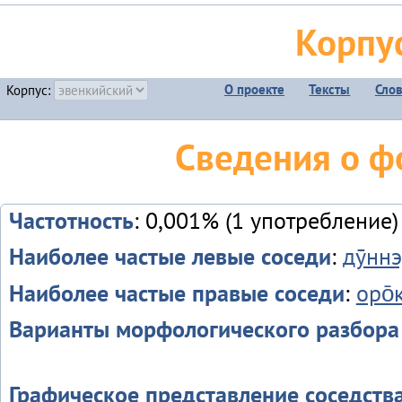
Корпу
О проекте
Тексты
Сло
Корпус:
Сведения о ф
Частотность
: 0,001% (1 употребление)
Наиболее частые левые соседи
:
дӯннэ
Наиболее частые правые соседи
:
оро̄
Варианты морфологического разбора
Графическое представление соседств