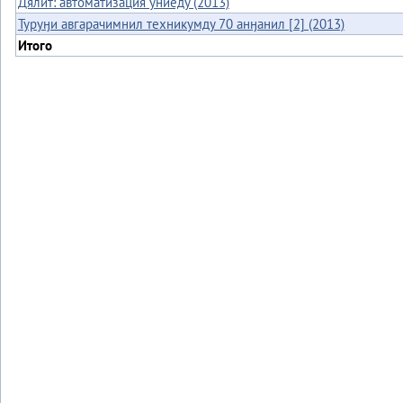
Дялит: автоматизация униеду (2013)
Туруӈи авгарачимнил техникумду 70 анӈанил [2] (2013)
Итого