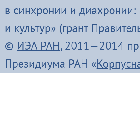
в синхронии и диахронии:
и культур» (грант Правите
©
ИЭА РАН
, 2011—2014 п
Президиума РАН «
Корпусн