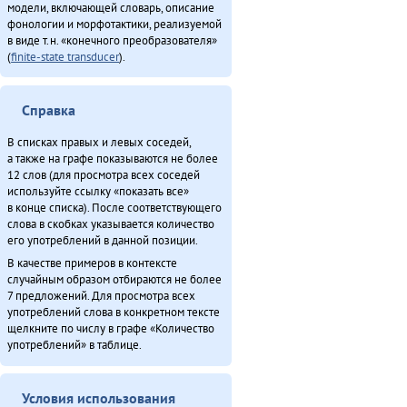
модели, включающей словарь, описание
фонологии и морфотактики, реализуемой
в виде т.н. «конечного преобразователя»
(
finite-state transducer
).
Справка
В списках правых и левых соседей,
а также на графе показываются не более
12 слов (для просмотра всех соседей
используйте ссылку «показать все»
в конце списка). После соответствующего
слова в скобках указывается количество
его употреблений в данной позиции.
В качестве примеров в контексте
случайным образом отбираются не более
7 предложений. Для просмотра всех
употреблений слова в конкретном тексте
щелкните по числу в графе «Количество
употреблений» в таблице.
Условия использования