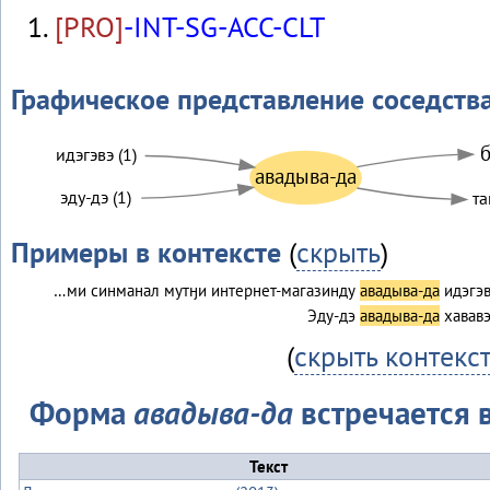
[PRO]
-INT-SG-ACC-CLT
Графическое представление соседств
б
идэгэвэ (1)
авадыва-да
эду-дэ (1)
та
Примеры в контексте
(
скрыть
)
…ми синманал мутӈи интернет-магазинду
авадыва-да
идэгэв
Эду-дэ
авадыва-да
хавав
(
скрыть контекс
Форма
авадыва-да
встречается в
Текст