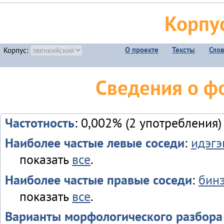
Корпу
О проекте
Тексты
Сло
Корпус:
Сведения о ф
Частотность
: 0,002% (2 употребления)
Наиболее частые левые соседи
:
идэгэ
показать
все
.
Наиболее частые правые соседи
:
бин
показать
все
.
Варианты морфологического разбора