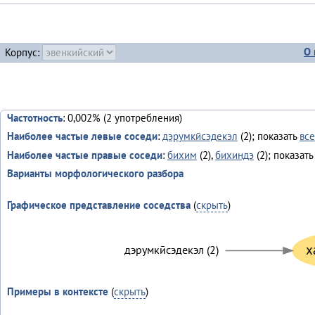
О 
Корпус:
Частотность
: 0,002% (2 употребления)
Наиболее частые левые соседи
:
дэрумкӣсэдекэл
(2); показать
все
Наиболее частые правые соседи
:
бихим
(2),
бихиндэ
(2); показат
Варианты морфологического разбора
Графическое представление соседства
(
скрыть
)
х
дэрумкӣсэдекэл (2)
Примеры в контексте
(
скрыть
)