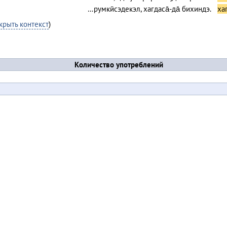
…румкӣсэдекэл, хагдаса̄-да̄ бихиндэ.
хаг
крыть контекст
)
Количество употреблений