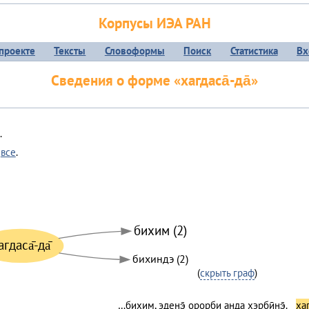
Корпусы ИЭА РАН
проекте
Тексты
Словоформы
Поиск
Статистика
Вх
Сведения о форме «хагдаса̄-да̄»
.
ь
все
.
бихим (2)
агдаса̄-да̄
бихиндэ (2)
(
скрыть граф
)
…бихим, эдеӈэ̄ орорби аӈда хэрбӣнэ̄.
хаг