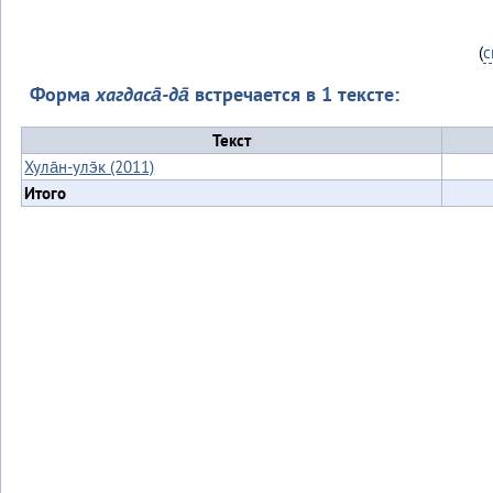
(
с
Форма
хагдаса̄-да̄
встречается в 1 тексте:
Текст
Хула̄н-улэ̄к (2011)
Итого