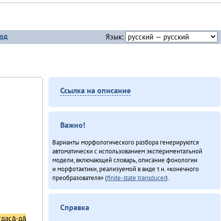
од
Язык:
Ссылка на описание
Важно!
Варианты морфологического разбора генерируются
автоматически с использованием экспериментальной
модели, включающей словарь, описание фонологии
и морфотактики, реализуемой в виде т.н. «конечного
преобразователя» (
finite-state transducer
).
Справка
даса̄-да̄