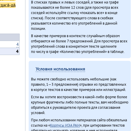
В списках правых и левых соседей, а также на графе
даса̄-да̄
показываются не более 12 слов (для просмотра всех
соседей используйте ссылку «показать все» в конце
списка). После соответствующего слова в скобках
указывается количество его употреблений в данной
позиции.
В качестве примеров в контексте случайным образом
отбираются не более 7 предложений. Для просмотра всех
4
употреблений слова в конкретном тексте щелкните
4
по числу в графе «Количество употреблений» в таблице.
Условия использования
Вы можете свободно использовать небольшие (как
правило, 1—3 предложения) отрывки из представленных
в корпусе текстов в качестве примеров или иллюстраций.
Если вы хотите воспроизвести в какой-либо форме более
крупные фрагменты либо полные тексты, вам необходимо
обратиться к руководителю проекта для согласования
условий.
При любом использовании материалов сайта обязательна
ссылка на «
Корпусы ИЭА РАН
», при цитировании текстов
обязательно указывать название и имя исполнителя.